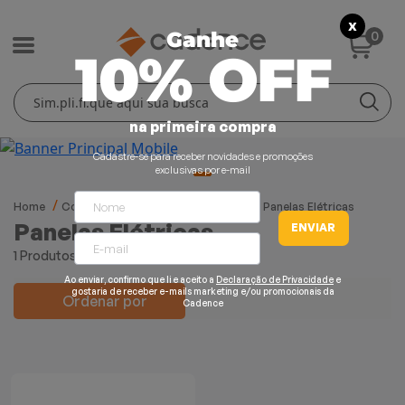
X
0
Ganhe
10% OFF
Cuidados Pessoais
Conforto Térmico
Cozinha
Lar
na primeira compra
Blenders
Ferros e Passadeiras
Aquecedores
Escovas Secadoras
Cadastre-se para receber novidades e promoções
exclusivas por e-mail
Liquidificadores
Climatizadores
Secadores
Home
Cozinha
Panelas Elétricas
761
Panelas Elétricas
Panelas Elétricas
ENVIAR
Grills e Sanduicheiras
Ventiladores
Cortadores de Cabelo
1 Produtos
Chaleiras Elétricas
Pranchas
Ao enviar, confirmo que li e aceito a
Declaração de Privacidade
e
gostaria de receber e-mails marketing e/ou promocionais da
Ordenar por
Cadence
Cafeteiras
Fritadeiras