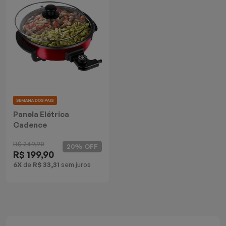
Mixers
Processadores
Coifas
Churrasqueiras
Panelas Elétricas
Panela Elétrica
Cadence
Torradeiras
Multifuncional Rouge
R$ 249,90
20% OFF
R$ 199,90
Máquina de Waffle
6X
de
R$ 33,31
sem juros
Bebedouros
Cooktops