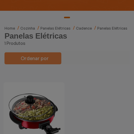
Mixers
Processadores
Home
Cozinha
Panelas Elétricas
Cadence
Panelas Elétricas
Panelas Elétricas
Coifas
1 Produtos
Churrasqueiras
Ordenar por
Panelas Elétricas
Torradeiras
Máquina de Waffle
Bebedouros
Cooktops