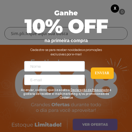
X
0
Ganhe
10% OFF
Cuidados Pessoais
Conforto Térmico
Cozinha
Lar
na primeira compra
Blenders
Ferros e Passadeiras
Aquecedores
Escovas Secadoras
Cadastre-se para receber novidades e promoções
exclusivas por e-mail
Liquidificadores
Climatizadores
Secadores
ENVIAR
Grills e Sanduicheiras
Ventiladores
Cortadores de Cabelo
Chaleiras Elétricas
Pranchas
Ao enviar, confirmo que li e aceito a
Declaração de Privacidade
e
gostaria de receber e-mails marketing e/ou promocionais da
Cadence
Cafeteiras
Fritadeiras