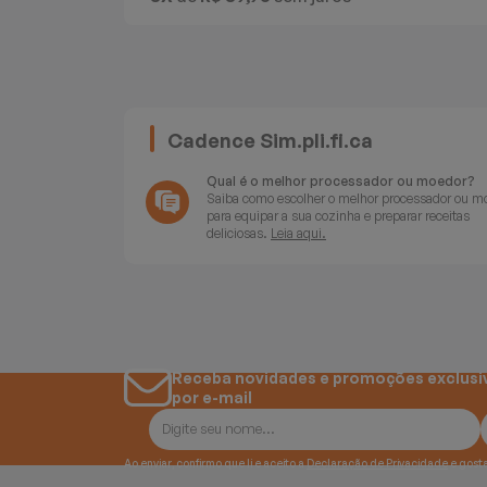
Batedeiras
Cadence Sim.pli.fi.ca
Qual é o melhor processador ou moedor?
Saiba como escolher o melhor processador ou m
para equipar a sua cozinha e preparar receitas
deliciosas.
Leia aqui.
Receba novidades e promoções exclusi
por e-mail
Ao enviar, confirmo que li e aceito a
Declaração de Privacidade