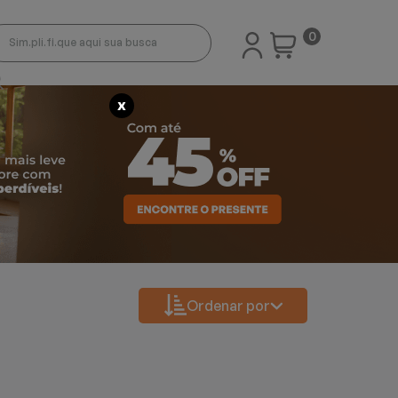
0
X
Ordenar por