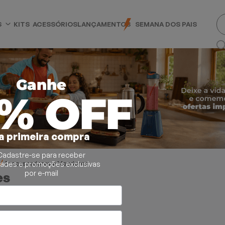
S
KITS
ACESSÓRIOS
LANÇAMENTOS
SEMANA DOS PAIS
Ganhe
0% OFF
a primeira compra
Cadastre-se para receber
Processadores e Moedores
dades e promoções exclusivas
por e-mail
es