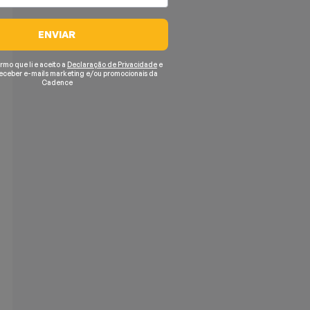
ENVIAR
irmo que li e aceito a
Declaração de Privacidade
e
receber e-mails marketing e/ou promocionais da
Cadence