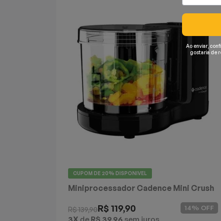
Mixers
Processadores
Ao enviar, conf
gostaria de 
Coifas
Churrasqueiras
Panelas Elétricas
Torradeiras
Máquina de Waffle
CUPOM DE
20%
DISPONIVEL
Bebedouros
Miniprocessador Cadence Mini Crush
Preto
Cooktops
R$ 119,90
14% OFF
R$ 139,90
3X
de
R$ 39,96
sem juros