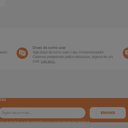
Dicas de como usar
oedor
Veja dicas de como usar o seu miniprocessador
Cadence preparando pratos deliciosos, dignos de um
chef.
Leia aqui.
vas
e gostaria de receber e-mails marketing e/ou promocionais da Cadence