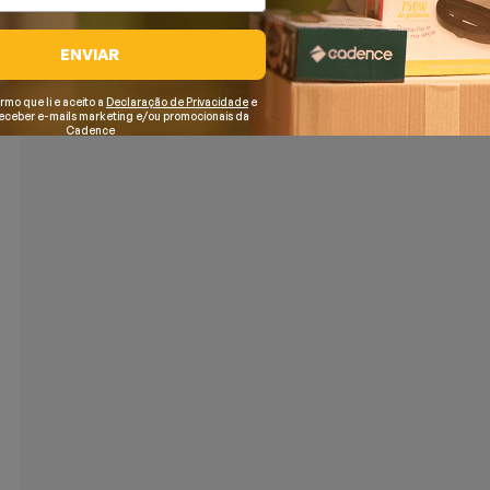
ENVIAR
irmo que li e aceito a
Declaração de Privacidade
e
receber e-mails marketing e/ou promocionais da
Cadence