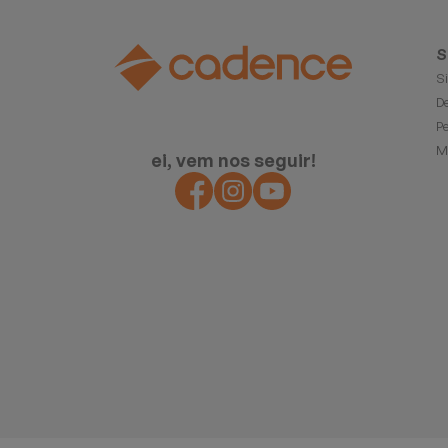
S
S
D
P
M
ei, vem nos seguir!