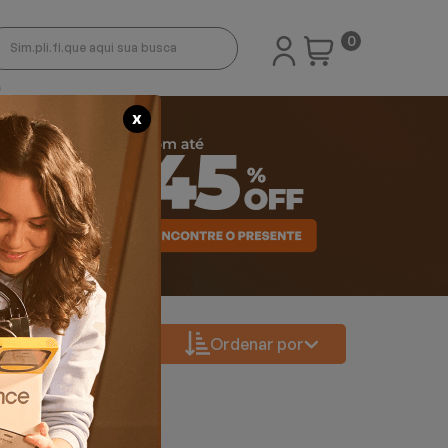
0
X
Ordenar por