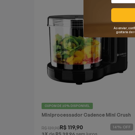
Mixers
Processadores
Ao enviar, conf
gostaria de 
Coifas
Churrasqueiras
Panelas Elétricas
Torradeiras
Máquina de Waffle
CUPOM DE
20%
DISPONIVEL
Bebedouros
Miniprocessador Cadence Mini Crush
Preto
Cooktops
R$ 119,90
14% OFF
R$ 139,90
3X
de
R$ 39,96
sem juros