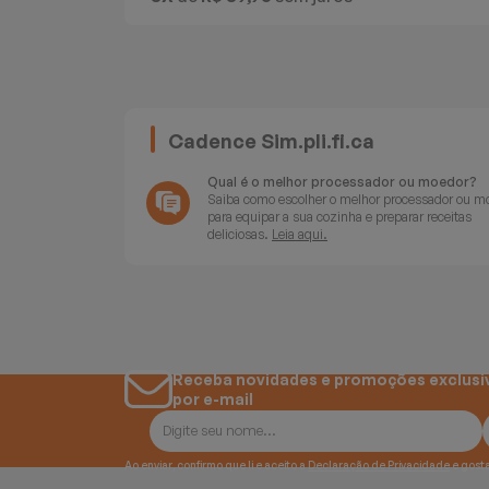
Batedeiras
Cadence Sim.pli.fi.ca
Qual é o melhor processador ou moedor?
Saiba como escolher o melhor processador ou m
para equipar a sua cozinha e preparar receitas
deliciosas.
Leia aqui.
Receba novidades e promoções exclusi
por e-mail
Ao enviar, confirmo que li e aceito a
Declaração de Privacidade