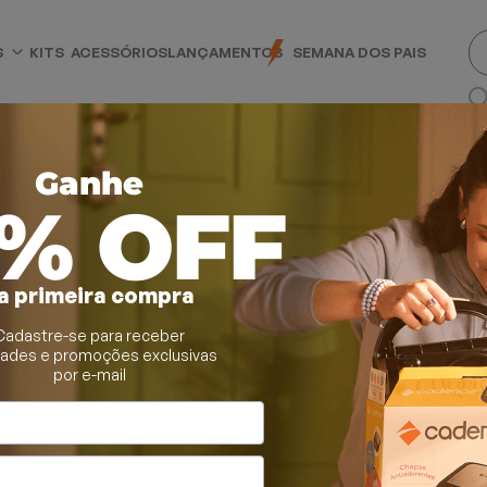
S
KITS
ACESSÓRIOS
LANÇAMENTOS
SEMANA DOS PAIS
Ganhe
0% OFF
a primeira compra
Cadastre-se para receber
essadores e Moedores
dades e promoções exclusivas
por e-mail
es