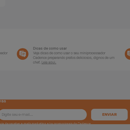
Dicas de como usar
oedor
Veja dicas de como usar o seu miniprocessador
Cadence preparando pratos deliciosos, dignos de um
chef.
Leia aqui.
vas
e gostaria de receber e-mails marketing e/ou promocionais da Cadence