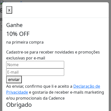
0
Buscar
x
Cuidados Pessoais
Conforto Térmico
Cozinha
Lar
Buscar
Ganhe
Blenders
Ferros e Passadeiras
Aquecedores
Escovas Secadoras
10% OFF
DEPARTAMENTOS
na primeira compra
Liquidificadores
Climatizadores
Secadores
COZINHA
Cadastre-se para receber novidades e promoções
Blenders
Grills e Sanduicheiras
Ventiladores
Cortadores de Cabelo
exclusivas por e-mail
Liquidificadores
Grills e Sanduicheiras
Chaleiras Elétricas
Pranchas
Chaleiras Elétricas
Cafeteiras
enviar
Cafeteiras
Fritadeiras
Ao enviar, confirmo que li e aceito a
Declaração de
Mixers
Privacidade
e gostaria de receber e-mails marketing
Fritadeiras
Processadores
e/ou promocionais da Cadence
Coifas
Obrigado
Mixers