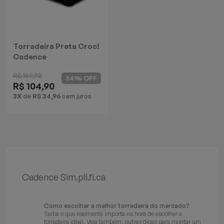
Batedeiras
Torradeira Preta Croc!
Cadence
R$ 159,90
34% OFF
R$ 104,90
3X
de
R$ 34,96
sem juros
Cadence Sim.pli.fi.ca
Como escolher a melhor torradeira do mercado?
Saiba o que realmente importa na hora de escolher a
torradeira ideal. Veja também, outras dicas para montar um