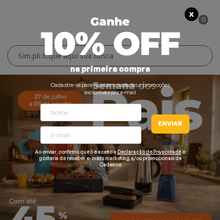
X
0
Ganhe
10% OFF
Cuidados Pessoais
Conforto Térmico
Cozinha
Lar
na primeira compra
Blenders
Ferros e Passadeiras
Aquecedores
Escovas Secadoras
Cadastre-se para receber novidades e promoções
exclusivas por e-mail
Liquidificadores
Climatizadores
Secadores
ENVIAR
Grills e Sanduicheiras
Ventiladores
Cortadores de Cabelo
Chaleiras Elétricas
Pranchas
Ao enviar, confirmo que li e aceito a
Declaração de Privacidade
e
gostaria de receber e-mails marketing e/ou promocionais da
Cadence
Cafeteiras
Fritadeiras