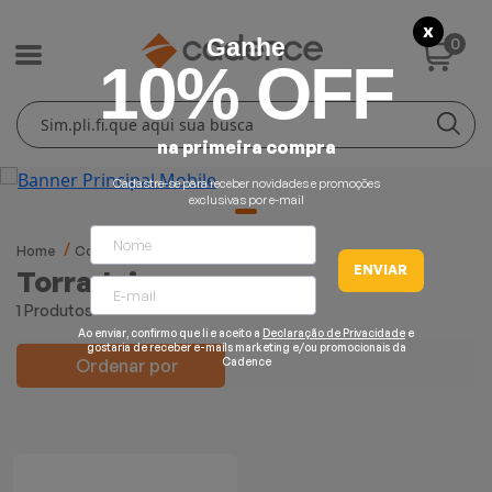
X
0
Ganhe
10% OFF
Cuidados Pessoais
Conforto Térmico
Cozinha
Lar
na primeira compra
Blenders
Ferros e Passadeiras
Aquecedores
Escovas Secadoras
Cadastre-se para receber novidades e promoções
exclusivas por e-mail
Liquidificadores
Climatizadores
Secadores
Home
Cozinha
Torradeiras
ENVIAR
Torradeiras
Grills e Sanduicheiras
Ventiladores
Cortadores de Cabelo
1 Produtos
Ao enviar, confirmo que li e aceito a
Declaração de Privacidade
e
Chaleiras Elétricas
Pranchas
gostaria de receber e-mails marketing e/ou promocionais da
Ordenar por
Cadence
Cafeteiras
Fritadeiras