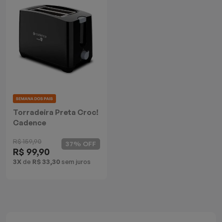
Mixers
Processadores
Coifas
Churrasqueiras
Panelas Elétricas
Torradeira Preta Croc!
Cadence
Torradeiras
R$ 159,90
37% OFF
R$ 99,90
Máquina de Waffle
3X
de
R$ 33,30
sem juros
Bebedouros
Cooktops