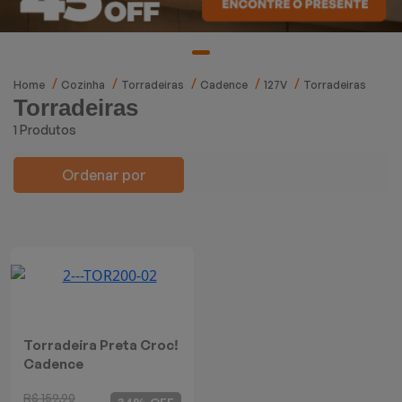
Mixers
Processadores
Home
Cozinha
Torradeiras
Cadence
127V
Torradeiras
Torradeiras
Coifas
1 Produtos
Churrasqueiras
Ordenar por
Panelas Elétricas
Torradeiras
Máquina de Waffle
Bebedouros
Torradeira Preta Croc!
Cadence
Cooktops
R$ 159,90
34% OFF