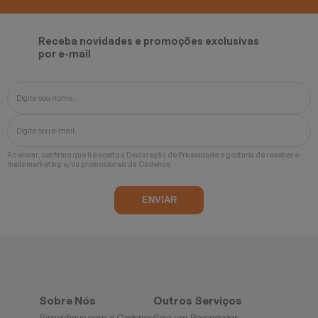
Receba novidades e promoções exclusivas
por e-mail
Ao enviar, confirmo que li e aceito a
Declaração de Privacidade
e gostaria de receber e-
mails marketing e/ou promocionais da Cadence
Sobre Nós
Outros Serviços
Simplifique com a Cadence
Seja um Revendedor