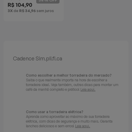
R$ 104,90
Batedeiras
3X
de
R$ 34,96
sem juros
Cadence Sim.pli.fi.ca
Como escolher a melhor torradeira do mercado?
Saiba o que realmente importa na hora de escolher a
torradeira ideal. Veja também, outras dicas para montar um
café da manhã completo e prático!
Leia aqui.
Como usar a torradeira elétrica?
Aprenda como aproveitar ao máximo de sua torradeira
elétrica, com dicas de segurança e muito mais. Garanta
lanches deliciosos e sem erros!
Leia aqui.