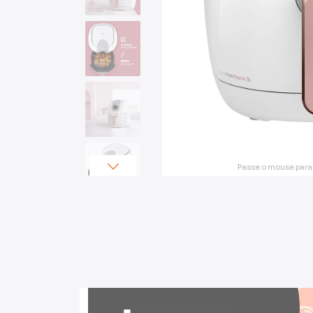
Mixers
Processadores
Coifas
Churrasqueiras
Panelas Elétricas
Passe o mouse para
Torradeiras
Máquina de Waffle
Bebedouros
Cooktops