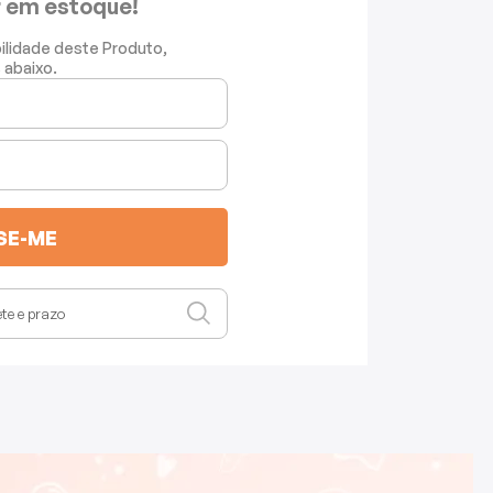
r em estoque!
bilidade deste Produto,
 abaixo.