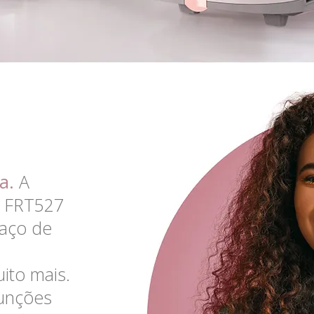
a.
A
m FRT527
paço de
ito mais.
funções