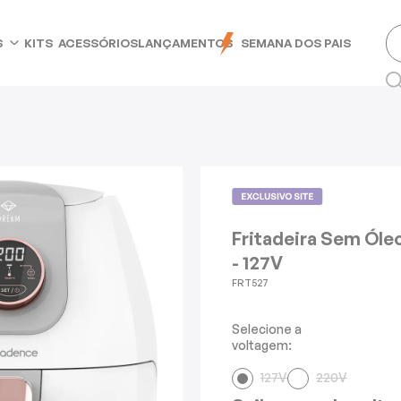
S
KITS
ACESSÓRIOS
LANÇAMENTOS
SEMANA DOS PAIS
Fritadeira Sem Óle
- 127V
FRT527
Selecione a
voltagem:
127V
220V