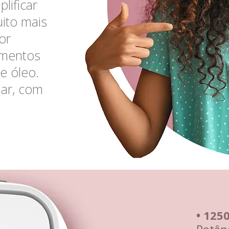
lificar
uito mais
or
limentos
e óleo.
har, com
• 125