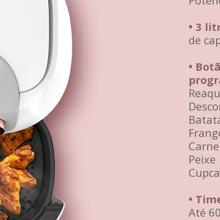
Potên
• 3 lit
de ca
• Bot
prog
Reaqu
Desco
Batat
Frang
Carne
Peixe
Cupca
• Tim
Até 6