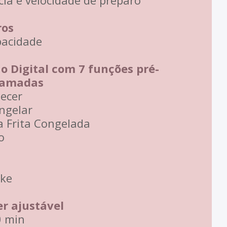
cia e velocidade de preparo
ros
pacidade
ão Digital com 7 funções pré-
ramadas
ecer
ngelar
a Frita Congelada
o
ke
er ajustável
0 min