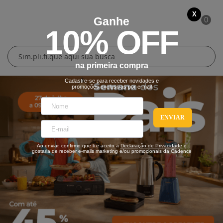
X
Ganhe
0
10% OFF
Cuidados Pessoais
Conforto Térmico
Cozinha
Lar
na primeira compra
Blenders
Ferros e Passadeiras
Aquecedores
Escovas Secadoras
Cadastre-se para receber novidades e
promoções exclusivas por e-mail
Liquidificadores
Climatizadores
Secadores
ENVIAR
Grills e Sanduicheiras
Ventiladores
Cortadores de Cabelo
Ao enviar, confirmo que li e aceito a
Declaração de Privacidade
e
Chaleiras Elétricas
Pranchas
gostaria de receber e-mails marketing e/ou promocionais da Cadence
Cafeteiras
Fritadeiras