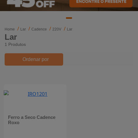
Mixers
Processadores
Home
Lar
Cadence
220V
Lar
Lar
Coifas
1 Produtos
Churrasqueiras
Ordenar por
Panelas Elétricas
Torradeiras
Máquina de Waffle
Bebedouros
Ferro a Seco Cadence
Roxo
Cooktops