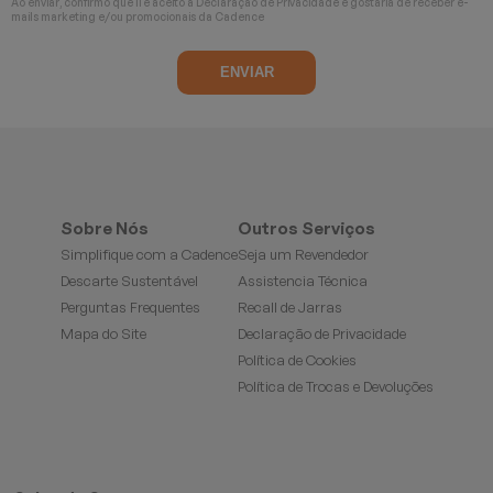
Ao enviar, confirmo que li e aceito a
Declaração de Privacidade
e gostaria de receber e-
mails marketing e/ou promocionais da Cadence
Sobre Nós
Outros Serviços
Simplifique com a Cadence
Seja um Revendedor
Descarte Sustentável
Assistencia Técnica
Perguntas Frequentes
Recall de Jarras
Mapa do Site
Declaração de Privacidade
Política de Cookies
Política de Trocas e Devoluções