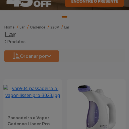
Mixers
Processadores
Home
Lar
Cadence
220V
Lar
Lar
Coifas
2 Produtos
Churrasqueiras
Ordenar por
Panelas Elétricas
Torradeiras
Máquina de Waffle
Bebedouros
Passadeira a Vapor
Cooktops
Cadence Lisser Pro