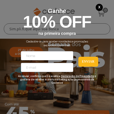
X
0
Ganhe
10% OFF
Cuidados Pessoais
Conforto Térmico
Cozinha
Lar
na primeira compra
Blenders
Ferros e Passadeiras
Aquecedores
Escovas Secadoras
Cadastre-se para receber novidades e promoções
exclusivas por e-mail
Liquidificadores
Climatizadores
Secadores
ENVIAR
Grills e Sanduicheiras
Ventiladores
Cortadores de Cabelo
Ao enviar, confirmo que li e aceito a
Declaração de Privacidade
e
Chaleiras Elétricas
Pranchas
gostaria de receber e-mails marketing e/ou promocionais da
Cadence
Cafeteiras
Fritadeiras