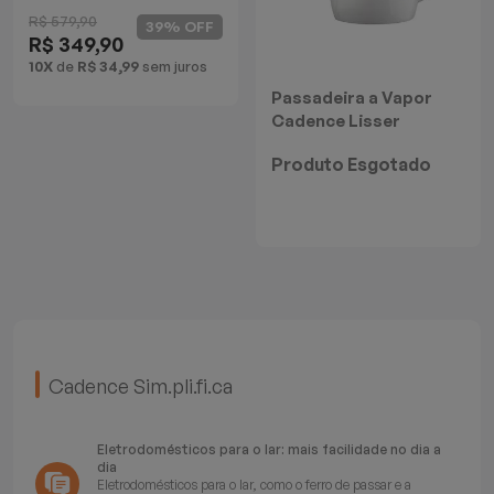
R$ 579,90
Batedeiras
39% OFF
R$ 349,90
10X
de
R$ 34,99
sem juros
Passadeira a Vapor
Cadence Lisser
Produto Esgotado
Cadence Sim.pli.fi.ca
Eletrodomésticos para o lar: mais facilidade no dia a
dia
Eletrodomésticos para o lar, como o ferro de passar e a