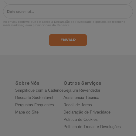
Ao enviar, confirmo que li e aceito a
Declaração de Privacidade
e gostaria de receber e-
mails marketing e/ou promocionais da Cadence
Sobre Nós
Outros Serviços
Simplifique com a Cadence
Seja um Revendedor
Descarte Sustentável
Assistencia Técnica
Perguntas Frequentes
Recall de Jarras
Mapa do Site
Declaração de Privacidade
Política de Cookies
Política de Trocas e Devoluções