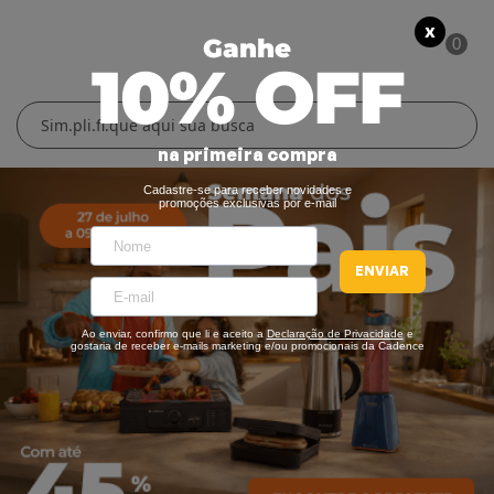
X
Ganhe
0
10% OFF
Cuidados Pessoais
Conforto Térmico
Cozinha
Lar
na primeira compra
Blenders
Ferros e Passadeiras
Aquecedores
Escovas Secadoras
Cadastre-se para receber novidades e
promoções exclusivas por e-mail
Liquidificadores
Climatizadores
Secadores
ENVIAR
Grills e Sanduicheiras
Ventiladores
Cortadores de Cabelo
Ao enviar, confirmo que li e aceito a
Declaração de Privacidade
e
Chaleiras Elétricas
Pranchas
gostaria de receber e-mails marketing e/ou promocionais da Cadence
Cafeteiras
Fritadeiras