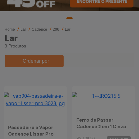
Mixers
Processadores
Home
Lar
Cadence
206
Lar
Coifas
Lar
3 Produtos
Churrasqueiras
Ordenar por
Panelas Elétricas
Torradeiras
Máquina de Waffle
Bebedouros
Ferro de Passar
Cadence 2 em 1 Cinza
Passadeira a Vapor
Cooktops
Cadence Lisser Pro
R$ 109,90