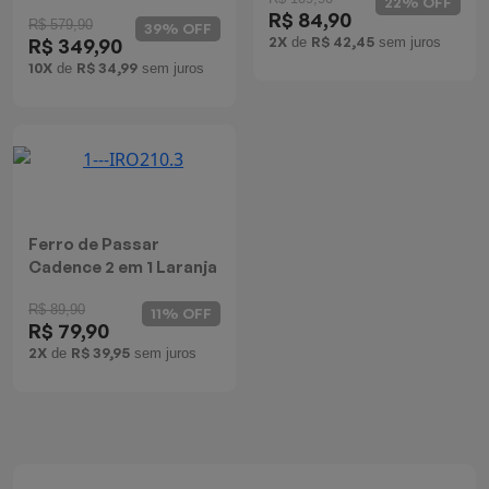
22% OFF
R$ 84,90
Batedeiras
R$ 579,90
39% OFF
2X
R$ 42,45
R$ 349,90
de
sem juros
10X
R$ 34,99
de
sem juros
Ferro de Passar
Cadence 2 em 1 Laranja
R$ 89,90
11% OFF
R$ 79,90
2X
R$ 39,95
de
sem juros