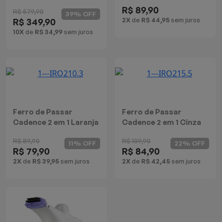
R$ 89,90
Batedeiras
R$ 579,90
39% OFF
2X
de
R$ 44,95
sem juros
R$ 349,90
10X
de
R$ 34,99
sem juros
Ferro de Passar
Ferro de Passar
Cadence 2 em 1 Laranja
Cadence 2 em 1 Cinza
R$ 89,90
R$ 109,90
11% OFF
22% OFF
R$ 79,90
R$ 84,90
2X
de
R$ 39,95
sem juros
2X
de
R$ 42,45
sem juros