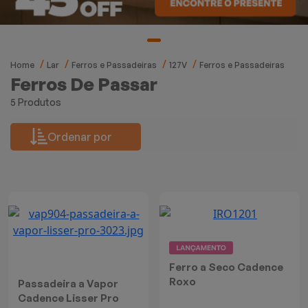
Mixers
Processadores
Home
Lar
Ferros e Passadeiras
127V
Ferros e Passadeiras
Coifas
Ferros De Passar
5 Produtos
Churrasqueiras
Ordenar por
Panelas Elétricas
Torradeiras
Máquina de Waffle
Bebedouros
Ferro a Seco Cadence
Roxo
Passadeira a Vapor
Cooktops
Cadence Lisser Pro