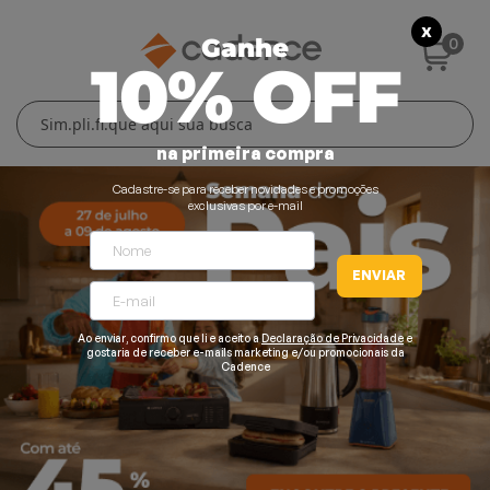
X
0
Ganhe
10% OFF
Cuidados Pessoais
Conforto Térmico
Cozinha
Lar
na primeira compra
Blenders
Ferros e Passadeiras
Aquecedores
Escovas Secadoras
Cadastre-se para receber novidades e promoções
exclusivas por e-mail
Liquidificadores
Climatizadores
Secadores
ENVIAR
Grills e Sanduicheiras
Ventiladores
Cortadores de Cabelo
Chaleiras Elétricas
Pranchas
Ao enviar, confirmo que li e aceito a
Declaração de Privacidade
e
gostaria de receber e-mails marketing e/ou promocionais da
Cadence
Cafeteiras
Fritadeiras