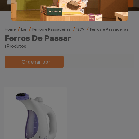
Mixers
Processadores
Home
Lar
Ferros e Passadeiras
127V
Ferros e Passadeiras
Coifas
Ferros De Passar
1 Produtos
Churrasqueiras
Ordenar por
Panelas Elétricas
Torradeiras
Máquina de Waffle
Bebedouros
Cooktops