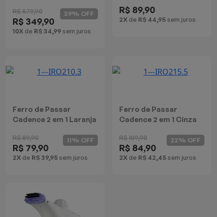
R$ 89,90
Batedeiras
R$ 579,90
39% OFF
2X
de
R$ 44,95
sem juros
R$ 349,90
10X
de
R$ 34,99
sem juros
Ferro de Passar
Ferro de Passar
Cadence 2 em 1 Laranja
Cadence 2 em 1 Cinza
R$ 89,90
R$ 109,90
11% OFF
22% OFF
R$ 79,90
R$ 84,90
2X
de
R$ 39,95
sem juros
2X
de
R$ 42,45
sem juros