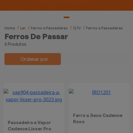
Mixers
Processadores
Home
Lar
Ferros e Passadeiras
127V
Ferros e Passadeiras
Coifas
Ferros De Passar
5 Produtos
Churrasqueiras
Ordenar por
Panelas Elétricas
Torradeiras
Máquina de Waffle
Bebedouros
Ferro a Seco Cadence
Roxo
Passadeira a Vapor
Cooktops
Cadence Lisser Pro