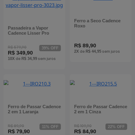
Mixers
Processadores
Ferro a Seco Cadence
Roxo
Passadeira a Vapor
Cadence Lisser Pro
Coifas
R$ 89,90
R$ 579,90
39% OFF
Churrasqueiras
de
sem juros
2X
R$ 44,95
R$ 349,90
de
sem juros
10X
R$ 34,99
Panelas Elétricas
Torradeiras
Máquina de Waffle
Ferro de Passar Cadence
Ferro de Passar Cadence
Bebedouros
2 em 1 Laranja
2 em 1 Cinza
R$ 89,90
R$ 109,90
Cooktops
11% OFF
22% OFF
R$ 79,90
R$ 84,90