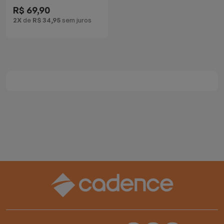
R$ 69,90
Batedeiras
2X
de
R$ 34,95
sem juros