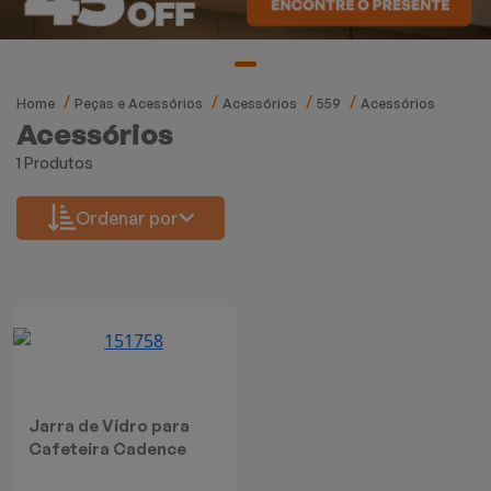
Mixers
Processadores
Home
Peças e Acessórios
Acessórios
559
Acessórios
Coifas
Acessórios
1 Produtos
Churrasqueiras
Ordenar por
Panelas Elétricas
Torradeiras
Máquina de Waffle
Bebedouros
Jarra de Vidro para
Cafeteira Cadence
Cooktops
Urban Pop