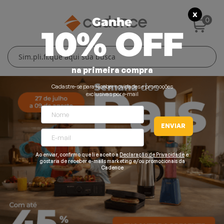
X
0
Ganhe
10% OFF
Cuidados Pessoais
Conforto Térmico
Cozinha
Lar
na primeira compra
Blenders
Ferros e Passadeiras
Aquecedores
Escovas Secadoras
Cadastre-se para receber novidades e promoções
exclusivas por e-mail
Liquidificadores
Climatizadores
Secadores
ENVIAR
Grills e Sanduicheiras
Ventiladores
Cortadores de Cabelo
Chaleiras Elétricas
Pranchas
Ao enviar, confirmo que li e aceito a
Declaração de Privacidade
e
gostaria de receber e-mails marketing e/ou promocionais da
Cadence
Cafeteiras
Fritadeiras