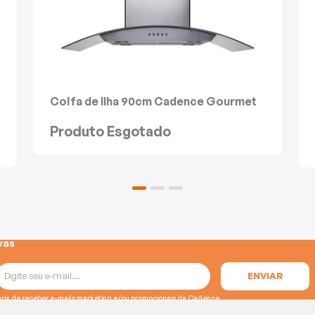
Coifa de Ilha 90cm Cadence Gourmet
Vidro Curvo
Produto Esgotado
vas
e gostaria de receber e-mails marketing e/ou promocionais da Cadence