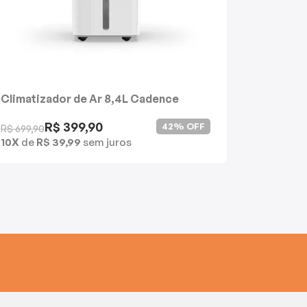
Climatizador de Ar 8,4L Cadence
Churrasq
Compactar
Menu
R$ 399,90
Produt
42% OFF
R$ 699,90
10X
de
R$ 39,99
sem juros