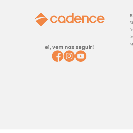
S
S
D
P
M
ei, vem nos seguir!