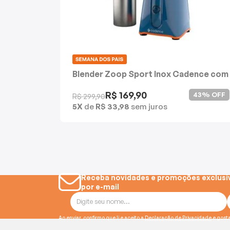
Batedeiras
Blender Zoop Sport Inox Cadence com
2 Jarras
R$ 169,90
43% OFF
R$ 299,90
5X
de
R$ 33,98
sem juros
Receba novidades e promoções exclusi
por e-mail
Ao enviar, confirmo que li e aceito a
Declaração de Privacidade