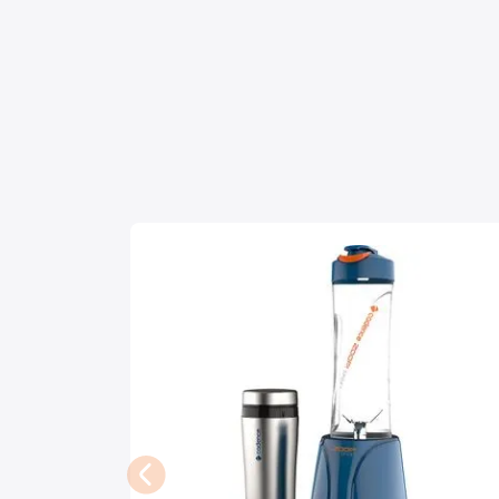
Mixers
Processadores
Coifas
Churrasqueiras
Panelas Elétricas
Torradeiras
Máquina de Waffle
Bebedouros
Cooktops