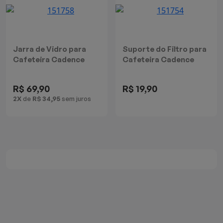
Mixers
Processadores
Jarra de Vidro para
Suporte do Filtro para
Coifas
Cafeteira Cadence
Cafeteira Cadence
Urban Pop
Urban Pop
Churrasqueiras
R$ 69,90
R$ 19,90
2X
de
R$ 34,95
sem juros
Panelas Elétricas
Torradeiras
Máquina de Waffle
Bebedouros
Cooktops