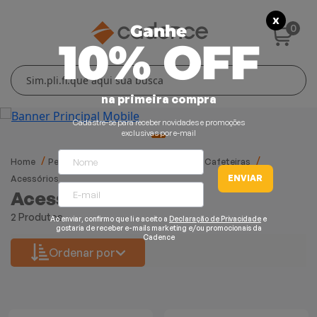
X
0
Ganhe
10% OFF
Cuidados Pessoais
Conforto Térmico
Cozinha
Lar
na primeira compra
Blenders
Ferros e Passadeiras
Aquecedores
Escovas Secadoras
Cadastre-se para receber novidades e promoções
exclusivas por e-mail
Liquidificadores
Climatizadores
Secadores
Home
Peças e Acessórios
Acessórios
Cafeteiras
ENVIAR
Acessórios
Grills e Sanduicheiras
Ventiladores
Cortadores de Cabelo
Acessórios
2 Produtos
Chaleiras Elétricas
Pranchas
Ao enviar, confirmo que li e aceito a
Declaração de Privacidade
e
gostaria de receber e-mails marketing e/ou promocionais da
Cadence
Ordenar por
Cafeteiras
Fritadeiras