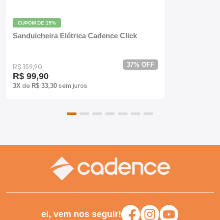
Batedeiras
CUPOM DE
15%
Sanduicheira Elétrica Cadence Click
37% OFF
R$ 159,90
R$ 99,90
de
sem juros
3X
R$ 33,30
ei, vem nos seguir!