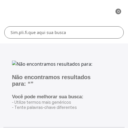
0
Cuidados Pessoais
Conforto Térmico
Cozinha
Lar
Blenders
Ferros e Passadeiras
Aquecedores
Escovas Secadoras
Liquidificadores
Climatizadores
Secadores
Grills e Sanduicheiras
Ventiladores
Cortadores de Cabelo
Não encontramos resultados
para: “”
Chaleiras Elétricas
Pranchas
Você pode melhorar sua busca:
Cafeteiras
- Utilize termos mais genéricos
- Tente palavras-chave diferentes
Fritadeiras