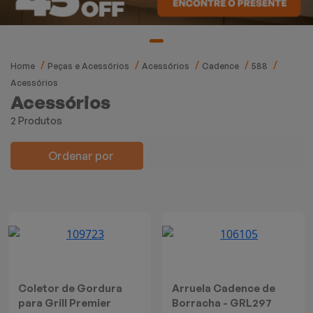
Mixers
Processadores
Home
Peças e Acessórios
Acessórios
Cadence
588
Coifas
Acessórios
Acessórios
Churrasqueiras
2 Produtos
Panelas Elétricas
Ordenar por
Torradeiras
Máquina de Waffle
Bebedouros
Coletor de Gordura
Arruela Cadence de
Cooktops
para Grill Premier
Borracha - GRL297