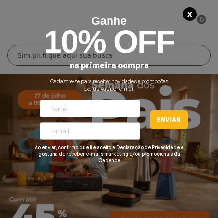
X
0
Ganhe
10% OFF
Cuidados Pessoais
Conforto Térmico
Cozinha
Lar
na primeira compra
Blenders
Ferros e Passadeiras
Aquecedores
Escovas Secadoras
Cadastre-se para receber novidades e promoções
exclusivas por e-mail
Liquidificadores
Climatizadores
Secadores
ENVIAR
Grills e Sanduicheiras
Ventiladores
Cortadores de Cabelo
Ao enviar, confirmo que li e aceito a
Declaração de Privacidade
e
Chaleiras Elétricas
Pranchas
gostaria de receber e-mails marketing e/ou promocionais da
Cadence
Cafeteiras
Fritadeiras