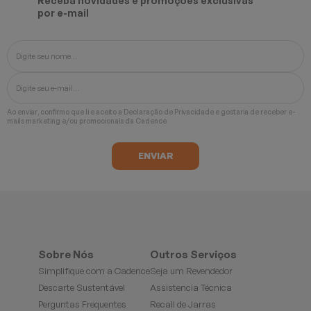
Receba novidades e promoções exclusivas
por e-mail
Ao enviar, confirmo que li e aceito a
Declaração de Privacidade
e gostaria de receber e-
mails marketing e/ou promocionais da Cadence
Sobre Nós
Outros Serviços
Simplifique com a Cadence
Seja um Revendedor
Descarte Sustentável
Assistencia Técnica
Perguntas Frequentes
Recall de Jarras