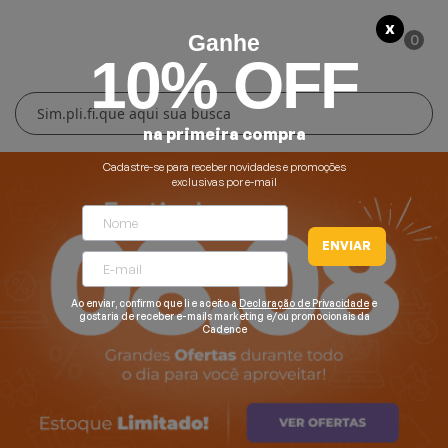
X
0
Ganhe
10% OFF
Cuidados Pessoais
Conforto Térmico
Cozinha
Lar
na primeira compra
Blenders
Ferros e Passadeiras
Aquecedores
Escovas Secadoras
Cadastre-se para receber novidades e promoções
exclusivas por e-mail
Liquidificadores
Climatizadores
Secadores
ENVIAR
Grills e Sanduicheiras
Ventiladores
Cortadores de Cabelo
Ao enviar, confirmo que li e aceito a
Declaração de Privacidade
e
Chaleiras Elétricas
Pranchas
gostaria de receber e-mails marketing e/ou promocionais da
Cadence
Cafeteiras
Fritadeiras