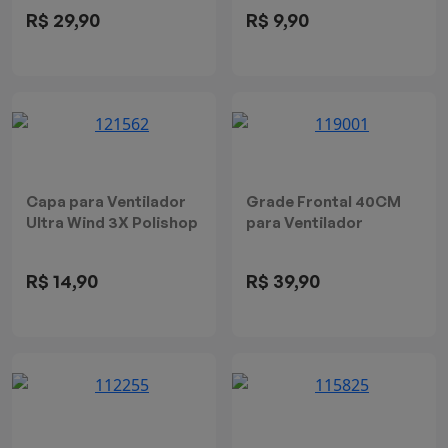
MOD2
R$ 29,90
R$ 9,90
Batedeiras
Capa para Ventilador
Grade Frontal 40CM
Ultra Wind 3X Polishop
para Ventilador
VTR861
Cadence VTR407
R$ 14,90
R$ 39,90