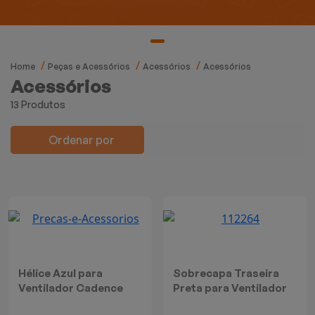
Mixers
Processadores
Home
Peças e Acessórios
Acessórios
Acessórios
Coifas
Acessórios
13 Produtos
Churrasqueiras
Ordenar por
Panelas Elétricas
Torradeiras
Máquina de Waffle
Bebedouros
Hélice Azul para
Sobrecapa Traseira
Ventilador Cadence
Preta para Ventilador
Cooktops
New Windy
Cadence VTR302