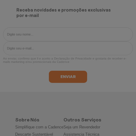
Receba novidades e promoções exclusivas
por e-mail
Ao enviar, confirmo que li e aceito a
Declaração de Privacidade
e gostaria de receber e-
mails marketing e/ou promocionais da Cadence
Sobre Nós
Outros Serviços
Simplifique com a Cadence
Seja um Revendedor
Descarte Sustentável
Assistencia Técnica