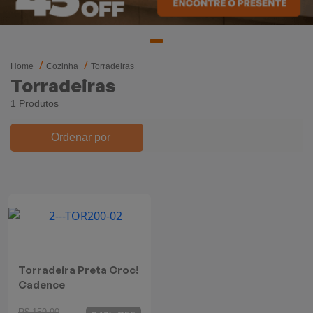
Mixers
Processadores
Home
Cozinha
Torradeiras
Coifas
Torradeiras
1 Produtos
Churrasqueiras
Ordenar por
Panelas Elétricas
Torradeiras
Máquina de Waffle
Bebedouros
Torradeira Preta Croc!
Cadence
Cooktops
R$ 159,90