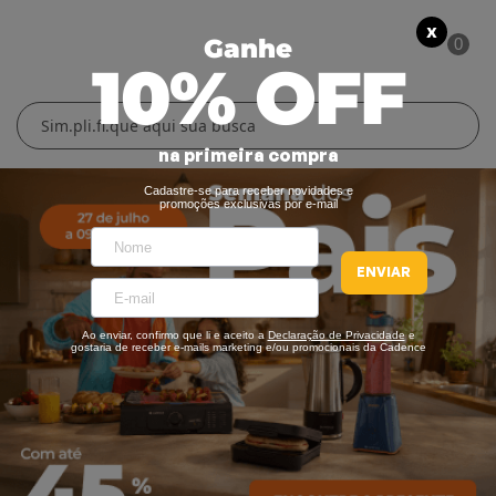
X
Ganhe
0
10% OFF
Cuidados Pessoais
Conforto Térmico
Cozinha
Lar
na primeira compra
Blenders
Ferros e Passadeiras
Aquecedores
Escovas Secadoras
Cadastre-se para receber novidades e
promoções exclusivas por e-mail
Liquidificadores
Climatizadores
Secadores
ENVIAR
Grills e Sanduicheiras
Ventiladores
Cortadores de Cabelo
Ao enviar, confirmo que li e aceito a
Declaração de Privacidade
e
Chaleiras Elétricas
Pranchas
gostaria de receber e-mails marketing e/ou promocionais da Cadence
Cafeteiras
Fritadeiras