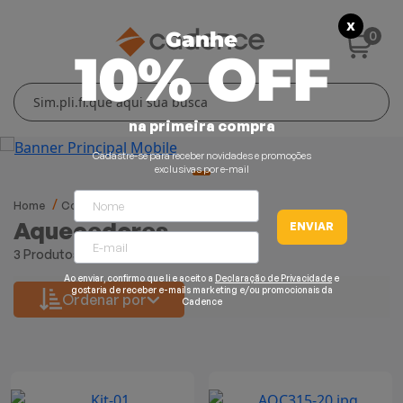
X
0
Ganhe
10% OFF
Cuidados Pessoais
Conforto Térmico
Cozinha
Lar
na primeira compra
Blenders
Ferros e Passadeiras
Aquecedores
Escovas Secadoras
Cadastre-se para receber novidades e promoções
exclusivas por e-mail
Liquidificadores
Climatizadores
Secadores
Home
Conforto Térmico
Aquecedores
Aquecedores
ENVIAR
Grills e Sanduicheiras
Ventiladores
Cortadores de Cabelo
3 Produtos
Chaleiras Elétricas
Pranchas
Ao enviar, confirmo que li e aceito a
Declaração de Privacidade
e
gostaria de receber e-mails marketing e/ou promocionais da
Ordenar por
Cadence
Cafeteiras
Fritadeiras