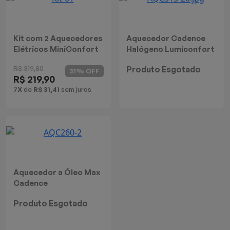
Mixers
Processadores
Kit com 2 Aquecedores
Aquecedor Cadence
Elétricos MiniConfort
Halógeno Lumiconfort
Coifas
Cadence
R$ 319,80
Produto Esgotado
31% OFF
R$ 219,90
Churrasqueiras
7X
de
R$ 31,41
sem juros
Panelas Elétricas
Torradeiras
Máquina de Waffle
Aquecedor a Óleo Max
Cadence
Bebedouros
Produto Esgotado
Cooktops