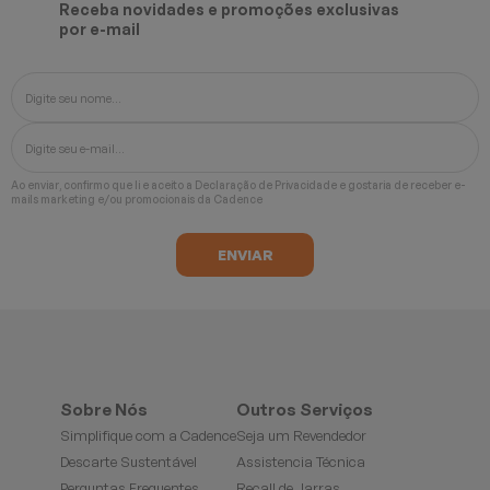
Receba novidades e promoções exclusivas
por e-mail
Ao enviar, confirmo que li e aceito a
Declaração de Privacidade
e gostaria de receber e-
mails marketing e/ou promocionais da Cadence
Sobre Nós
Outros Serviços
Simplifique com a Cadence
Seja um Revendedor
Descarte Sustentável
Assistencia Técnica
Perguntas Frequentes
Recall de Jarras