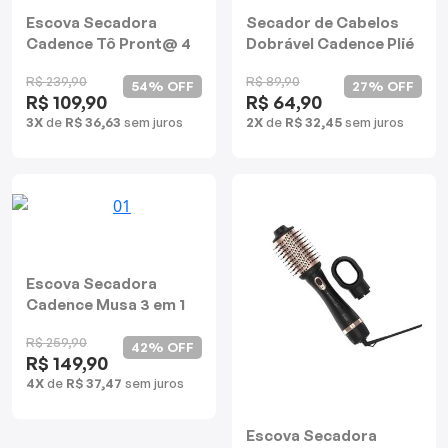
Mixers
Escova Secadora
Secador de Cabelos
Cadence Tô Pront@ 4
Dobrável Cadence Plié
Processadores
em 1
R$ 239,90
R$ 89,90
54% OFF
27% OFF
R$ 109,90
R$ 64,90
Coifas
3X
de
R$ 36,63
sem juros
2X
de
R$ 32,45
sem juros
Churrasqueiras
Panelas Elétricas
Torradeiras
Escova Secadora
Cadence Musa 3 em 1
Máquina de Waffle
R$ 259,90
42% OFF
R$ 149,90
Bebedouros
4X
de
R$ 37,47
sem juros
Cooktops
Escova Secadora