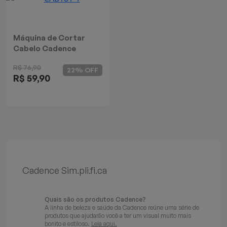
Mixers
Processadores
Máquina de Cortar
Cabelo Cadence
Coifas
Simple Cut
R$ 76,90
22% OFF
R$ 59,90
Churrasqueiras
Panelas Elétricas
Torradeiras
Máquina de Waffle
Cadence Sim.pli.fi.ca
Bebedouros
Quais são os produtos Cadence?
A linha de beleza e saúde da Cadence reúne uma série de
Cooktops
produtos que ajudarão você a ter um visual muito mais
bonito e estiloso.
Leia aqui.