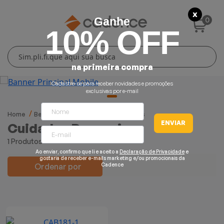
X
0
Ganhe
10% OFF
Cuidados Pessoais
Conforto Térmico
Cozinha
Lar
na primeira compra
Blenders
Ferros e Passadeiras
Aquecedores
Escovas Secadoras
Cadastre-se para receber novidades e promoções
exclusivas por e-mail
Liquidificadores
Climatizadores
Secadores
Home
Beleza e Saúde
Cuidados Pessoais
ENVIAR
Cuidados Pessoais
Grills e Sanduicheiras
Ventiladores
Cortadores de Cabelo
1 Produtos
Ao enviar, confirmo que li e aceito a
Declaração de Privacidade
e
Chaleiras Elétricas
Pranchas
gostaria de receber e-mails marketing e/ou promocionais da
Ordenar por
Cadence
Cafeteiras
Fritadeiras