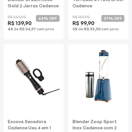
Gold 2 Jarras Cadence
Cadence
Batedeiras
R$ 249,90
R$ 159,90
44% OFF
37% OFF
R$ 139,90
R$ 99,90
4X
de
R$ 34,97
sem juros
3X
de
R$ 33,30
sem juros
Escova Secadora
Blender Zoop Sport
Cadence Uau 4 em 1
Inox Cadence com 2