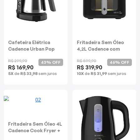
Cafeteira Elétrica
Fritadeira Sem Óleo
Cadence Urban Pop
4,2L Cadence com
Inox
Visor Delicook Fryer
R$ 299,90
R$ 599,90
Show
43% OFF
46% OFF
R$ 169,90
R$ 319,90
5X
de
R$ 33,98
sem juros
10X
de
R$ 31,99
sem juros
Fritadeira Sem Óleo 4L
Cadence Cook Fryer +