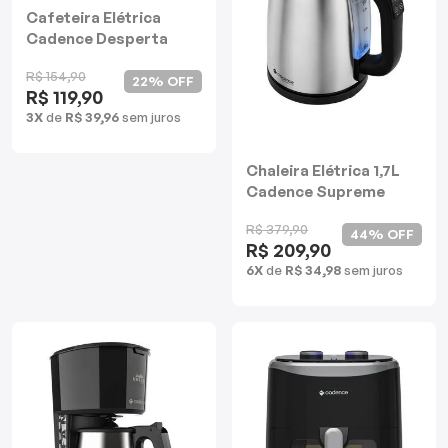
Cafeteira Elétrica
Cadence Desperta
Contrast
R$ 154,90
22% OFF
R$ 119,90
3X
de
R$ 39,96
sem juros
Chaleira Elétrica 1,7L
Cadence Supreme
Control Inox
R$ 379,90
44% OFF
R$ 209,90
6X
de
R$ 34,98
sem juros