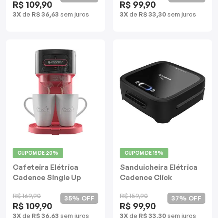
R$ 109,90
R$ 99,90
3X
de
R$ 36,63
sem juros
3X
de
R$ 33,30
sem juros
CUPOM DE
20%
CUPOM DE
15%
Cafeteira Elétrica
Sanduicheira Elétrica
Cadence Single Up
Cadence Click
R$ 169,90
R$ 159,90
35% OFF
37% OFF
R$ 109,90
R$ 99,90
3X
de
R$ 36,63
sem juros
3X
de
R$ 33,30
sem juros