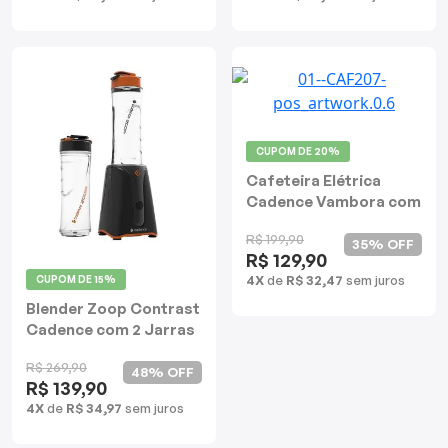
CUPOM DE
20%
Cafeteira Elétrica
Cadence Vambora com
Copo Térmico
R$ 199,90
35% OFF
R$ 129,90
4X
de
R$ 32,47
sem juros
CUPOM DE
15%
Blender Zoop Contrast
Cadence com 2 Jarras
R$ 269,90
48% OFF
R$ 139,90
4X
de
R$ 34,97
sem juros