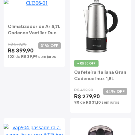
Climatizador de Ar 5,7L
Cadence Ventilar Duo
Tank
R$ 579,90
31% OFF
R$ 399,90
10X
de
R$ 39,99
sem juros
+ R$ 30 OFF
Cafeteira Italiana Gran
Cadence Inox 1,5L
R$ 499,90
44% OFF
R$ 279,90
9X
de
R$ 31,10
sem juros