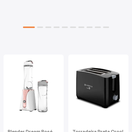
Mixers
Processadores
Coifas
Churrasqueiras
Panelas Elétricas
Torradeiras
Máquina de Waffle
Bebedouros
Cooktops
Blender Dream Rosé
Torradeira Preta Croc!