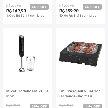
Jarras
R$ 279,90
R$ 299,90
46% OFF
46% OFF
R$ 149,90
R$ 159,90
4X
de
R$ 37,47
sem juros
5X
de
R$ 31,98
sem juros
Mixer Cadence Mixture
Churrasqueira Elétrica
Inox
Cadence Short Grill
R$ 169,90
R$ 169,90
35% OFF
41% OFF