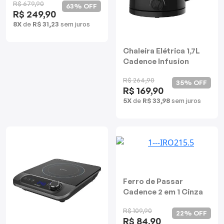
R$ 679,90
63% OFF
R$ 249,90
8X
de
R$ 31,23
sem juros
Chaleira Elétrica 1,7L
Cadence Infusion
R$ 264,90
35% OFF
R$ 169,90
5X
de
R$ 33,98
sem juros
Ferro de Passar
Cadence 2 em 1 Cinza
R$ 109,90
22% OFF
R$ 84,90