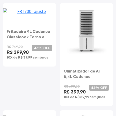
Fritadeira 9L Cadence
Classicook Forno e
Fryer 2 em 1
R$ 749,90
46% OFF
R$ 399,90
10X
de
R$ 39,99
sem juros
Climatizador de Ar
8,4L Cadence
Compactar
R$ 699,90
42% OFF
R$ 399,90
10X
de
R$ 39,99
sem juros