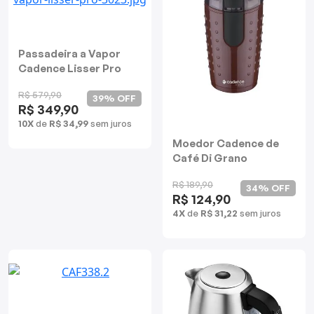
Passadeira a Vapor
Cadence Lisser Pro
R$ 579,90
39% OFF
R$ 349,90
10X
de
R$ 34,99
sem juros
Moedor Cadence de
Café Di Grano
R$ 189,90
34% OFF
R$ 124,90
4X
de
R$ 31,22
sem juros