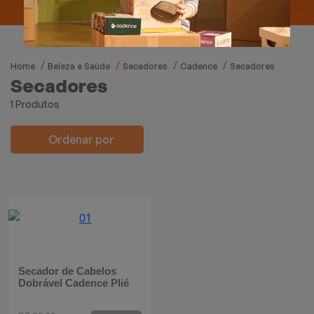
Mixers
Processadores
Home
Beleza e Saúde
Secadores
Cadence
Secadores
Coifas
Secadores
1 Produtos
Churrasqueiras
Ordenar por
Panelas Elétricas
Torradeiras
Máquina de Waffle
Bebedouros
Secador de Cabelos
Dobrável Cadence Plié
Cooktops