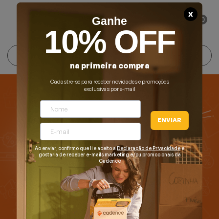
X
0
Ganhe
10% OFF
Cuidados Pessoais
Conforto Térmico
Cozinha
Lar
na primeira compra
Blenders
Ferros e Passadeiras
Aquecedores
Escovas Secadoras
Cadastre-se para receber novidades e promoções
exclusivas por e-mail
Liquidificadores
Climatizadores
Secadores
ENVIAR
Grills e Sanduicheiras
Ventiladores
Cortadores de Cabelo
Ao enviar, confirmo que li e aceito a
Declaração de Privacidade
e
Chaleiras Elétricas
Pranchas
gostaria de receber e-mails marketing e/ou promocionais da
Cadence
Cafeteiras
Fritadeiras