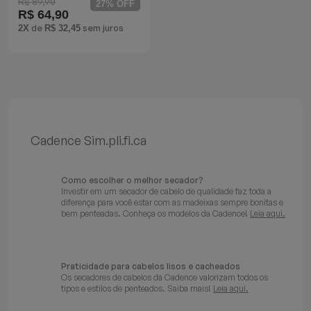
R$ 89,90
27% OFF
R$ 64,90
Batedeiras
de
sem juros
2X
R$ 32,45
Cadence Sim.pli.fi.ca
Como escolher o melhor secador?
Investir em um secador de cabelo de qualidade faz toda a
diferença para você estar com as madeixas sempre bonitas e
bem penteadas. Conheça os modelos da Cadence!
Leia aqui.
Praticidade para cabelos lisos e cacheados
Os secadores de cabelos da Cadence valorizam todos os
tipos e estilos de penteados. Saiba mais!
Leia aqui.