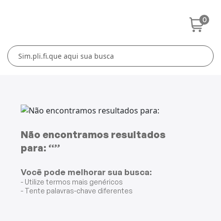
0
Cuidados Pessoais
Conforto Térmico
Cozinha
Lar
Blenders
Ferros e Passadeiras
Aquecedores
Escovas Secadoras
Liquidificadores
Climatizadores
Secadores
Grills e Sanduicheiras
Ventiladores
Cortadores de Cabelo
Não encontramos resultados
para: “”
Chaleiras Elétricas
Pranchas
Você pode melhorar sua busca:
Cafeteiras
- Utilize termos mais genéricos
- Tente palavras-chave diferentes
Fritadeiras