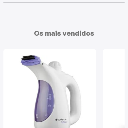
Mixers
Processadores
Os mais vendidos
Coifas
Churrasqueiras
Panelas Elétricas
Torradeiras
Máquina de Waffle
Bebedouros
Cooktops