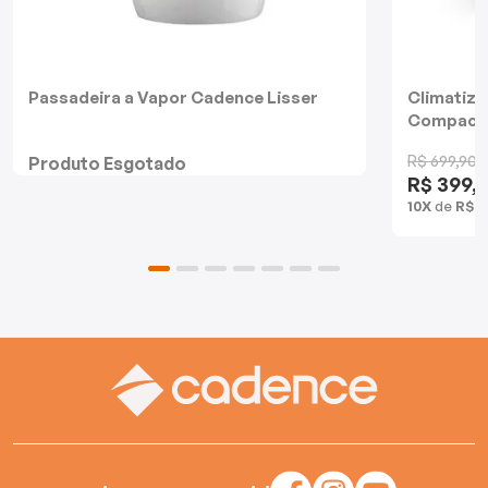
Batedeiras
Passadeira a Vapor Cadence Lisser
Climatiza
Compact
R$ 699,90
Produto Esgotado
R$ 399,
10X
de
R$ 3