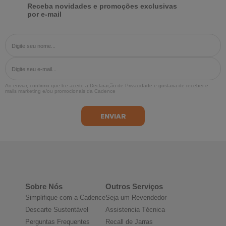
Receba novidades e promoções exclusivas
por e-mail
Ao enviar, confirmo que li e aceito a
Declaração de Privacidade
e gostaria de receber e-
mails marketing e/ou promocionais da Cadence
Sobre Nós
Outros Serviços
Simplifique com a Cadence
Seja um Revendedor
Descarte Sustentável
Assistencia Técnica
Perguntas Frequentes
Recall de Jarras