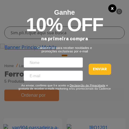
X
Ganhe
0
10% OFF
Cuidados Pessoais
Conforto Térmico
Cozinha
Lar
na primeira compra
Blenders
Ferros e Passadeiras
Aquecedores
Escovas Secadoras
Cadastre-se para receber novidades e
promoções exclusivas por e-mail
Liquidificadores
Climatizadores
Secadores
Home
Lar
Ferros e Passadeiras
ENVIAR
Ferros De Passar
Grills e Sanduicheiras
Ventiladores
Cortadores de Cabelo
5 Produtos
Ao enviar, confirmo que li e aceito a
Declaração de Privacidade
e
Chaleiras Elétricas
Pranchas
gostaria de receber e-mails marketing e/ou promocionais da Cadence
Ordenar por
Cafeteiras
Fritadeiras