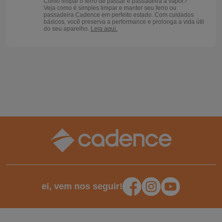
Como limpar o ferro de passar e passadeira a vapor?
Veja como é simples limpar e manter seu ferro ou
passadeira Cadence em perfeito estado. Com cuidados
básicos, você preserva a performance e prolonga a vida útil
do seu aparelho.
Leia aqui.
ei, vem nos seguir!