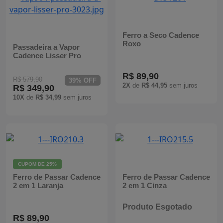
Mixers
Processadores
Ferro a Seco Cadence
Roxo
Passadeira a Vapor
Cadence Lisser Pro
Coifas
R$ 89,90
R$ 579,90
39% OFF
Churrasqueiras
2X
de
R$ 44,95
sem juros
R$ 349,90
10X
de
R$ 34,99
sem juros
Panelas Elétricas
Torradeiras
Máquina de Waffle
CUPOM DE
25%
Ferro de Passar Cadence
Ferro de Passar Cadence
Bebedouros
2 em 1 Laranja
2 em 1 Cinza
Produto Esgotado
Cooktops
R$ 89,90