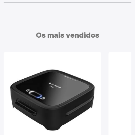
Mixers
Processadores
Os mais vendidos
Coifas
Churrasqueiras
Panelas Elétricas
Torradeiras
Máquina de Waffle
Bebedouros
Cooktops