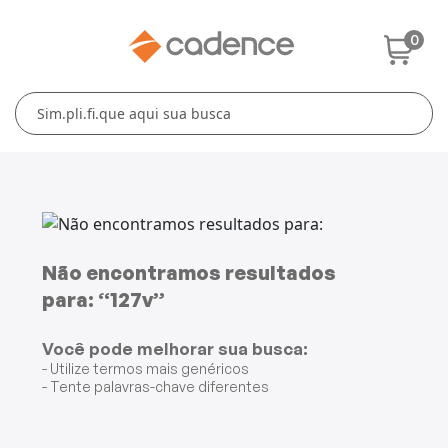
0
Cuidados Pessoais
Conforto Térmico
Cozinha
Lar
Blenders
Ferros e Passadeiras
Aquecedores
Escovas Secadoras
Liquidificadores
Climatizadores
Secadores
Grills e Sanduicheiras
Ventiladores
Cortadores de Cabelo
Não encontramos resultados
para: “127v”
Chaleiras Elétricas
Pranchas
Você pode melhorar sua busca:
Cafeteiras
- Utilize termos mais genéricos
- Tente palavras-chave diferentes
Fritadeiras