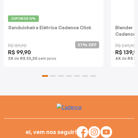
Batedeiras
CUPOM DE
15%
Sanduicheira Elétrica Cadence Click
Blender D
Cadence
37% OFF
R$ 159,90
R$ 249,90
R$ 99,90
R$ 139,9
3X
de
R$ 33,30
sem juros
4X
de
R$ 3
ei, vem nos seguir!