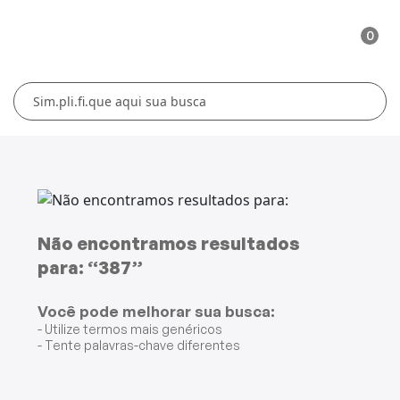
0
Cuidados Pessoais
Conforto Térmico
Cozinha
Lar
Blenders
Ferros e Passadeiras
Aquecedores
Escovas Secadoras
Liquidificadores
Climatizadores
Secadores
Grills e Sanduicheiras
Ventiladores
Cortadores de Cabelo
Não encontramos resultados
para: “387”
Chaleiras Elétricas
Pranchas
Você pode melhorar sua busca:
Cafeteiras
- Utilize termos mais genéricos
- Tente palavras-chave diferentes
Fritadeiras