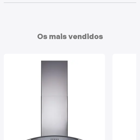
Mixers
Processadores
Os mais vendidos
Coifas
Churrasqueiras
Panelas Elétricas
Torradeiras
Máquina de Waffle
Bebedouros
Cooktops