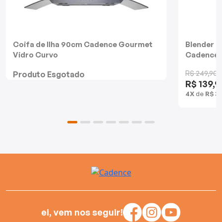
Batedeiras
Coifa de Ilha 90cm Cadence Gourmet
Blender D
Vidro Curvo
Cadence
R$ 249,90
Produto Esgotado
R$ 139,9
4X
de
R$ 3
ei, vem nos seguir!