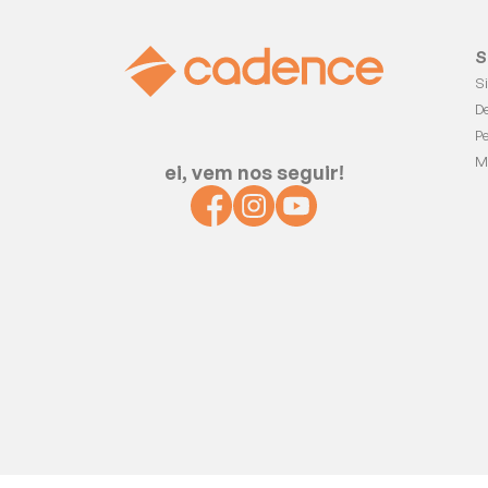
S
S
D
P
M
ei, vem nos seguir!