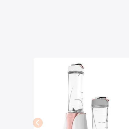
Mixers
Processadores
Coifas
Churrasqueiras
Panelas Elétricas
Torradeiras
Máquina de Waffle
Bebedouros
Cooktops