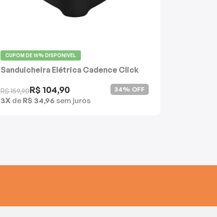
CUPOM DE
15%
DISPONIVEL
Sanduicheira Elétrica Cadence Click
Coifa d
Vidro C
R$ 104,90
Produt
34% OFF
R$ 159,90
3X
de
R$ 34,96
sem juros