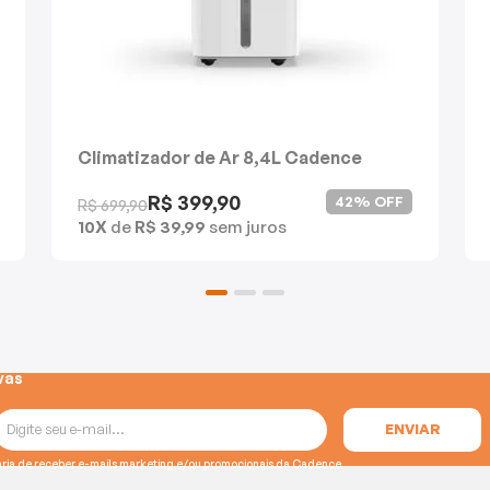
Climatizador de Ar 8,4L Cadence
Compactar
R$ 399,90
42% OFF
R$ 699,90
10X
de
R$ 39,99
sem juros
vas
e gostaria de receber e-mails marketing e/ou promocionais da Cadence