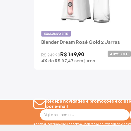
Batedeiras
Blender Dream Rosé Gold 2 Jarras
Cadence
R$ 149,90
40% OFF
R$ 249,90
4X
de
R$ 37,47
sem juros
Receba novidades e promoções exclusi
por e-mail
Ao enviar, confirmo que li e aceito a
Declaração de Privacidade