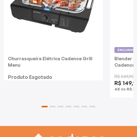
Mixers
Processadores
Coifas
Churrasqueiras
Churrasqueira Elétrica Cadence Grill
Blender D
Menu
Cadence
Panelas Elétricas
R$ 249,90
Produto Esgotado
Torradeiras
R$ 149,9
4X
de
R$ 3
Máquina de Waffle
Bebedouros
Cooktops