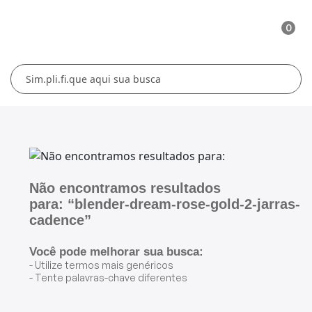
0
Cuidados Pessoais
Conforto Térmico
Cozinha
Lar
Blenders
Ferros e Passadeiras
Aquecedores
Escovas Secadoras
Liquidificadores
Climatizadores
Secadores
Grills e Sanduicheiras
Ventiladores
Cortadores de Cabelo
Não encontramos resultados
para: “blender-dream-rose-gold-2-jarras-
Chaleiras Elétricas
Pranchas
cadence”
Cafeteiras
Você pode melhorar sua busca:
- Utilize termos mais genéricos
- Tente palavras-chave diferentes
Fritadeiras