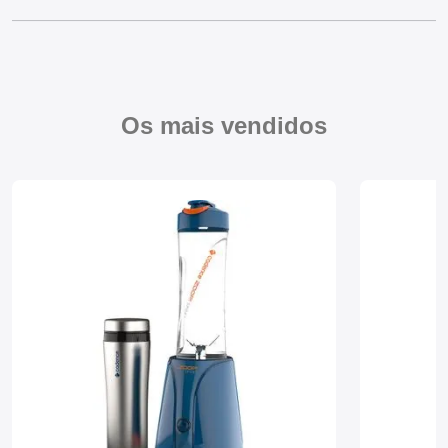
Mixers
Processadores
Coifas
Os mais vendidos
Churrasqueiras
Panelas Elétricas
Torradeiras
Máquina de Waffle
Bebedouros
Cooktops