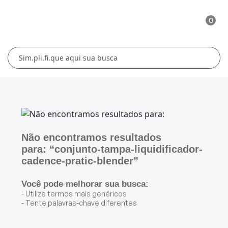
0
Cuidados Pessoais
Conforto Térmico
Cozinha
Lar
Blenders
Ferros e Passadeiras
Aquecedores
Escovas Secadoras
Liquidificadores
Climatizadores
Secadores
Grills e Sanduicheiras
Ventiladores
Cortadores de Cabelo
Não encontramos resultados
para: “conjunto-tampa-liquidificador-
Chaleiras Elétricas
Pranchas
cadence-pratic-blender”
Cafeteiras
Você pode melhorar sua busca:
- Utilize termos mais genéricos
- Tente palavras-chave diferentes
Fritadeiras