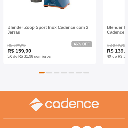
Batedeiras
Blender Zoop Sport Inox Cadence com 2
Blender D
Jarras
Cadence
46% OFF
R$ 299,90
R$ 249,90
R$ 159,90
R$ 139,9
de
sem juros
de
5X
R$ 31,98
4X
R$ 34