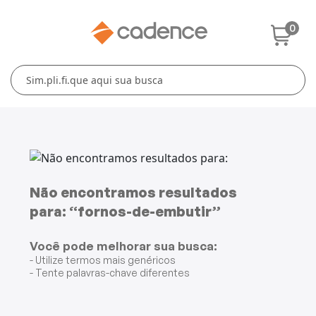
0
Cuidados Pessoais
Conforto Térmico
Cozinha
Lar
Blenders
Ferros e Passadeiras
Aquecedores
Escovas Secadoras
Liquidificadores
Climatizadores
Secadores
Grills e Sanduicheiras
Ventiladores
Cortadores de Cabelo
Não encontramos resultados
para: “fornos-de-embutir”
Chaleiras Elétricas
Pranchas
Você pode melhorar sua busca:
Cafeteiras
- Utilize termos mais genéricos
- Tente palavras-chave diferentes
Fritadeiras