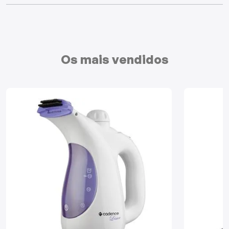
Mixers
Processadores
Os mais vendidos
Coifas
Churrasqueiras
Panelas Elétricas
Torradeiras
Máquina de Waffle
Bebedouros
Cooktops