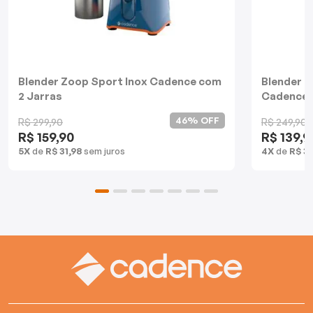
Batedeiras
Blender Zoop Sport Inox Cadence com
Blender D
2 Jarras
Cadence
46% OFF
R$ 299,90
R$ 249,90
R$ 159,90
R$ 139,9
5X
de
R$ 31,98
sem juros
4X
de
R$ 3