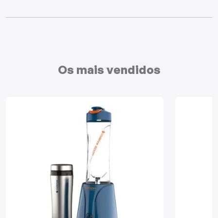
Mixers
Processadores
Coifas
Os mais vendidos
Churrasqueiras
Panelas Elétricas
Torradeiras
Máquina de Waffle
Bebedouros
Cooktops