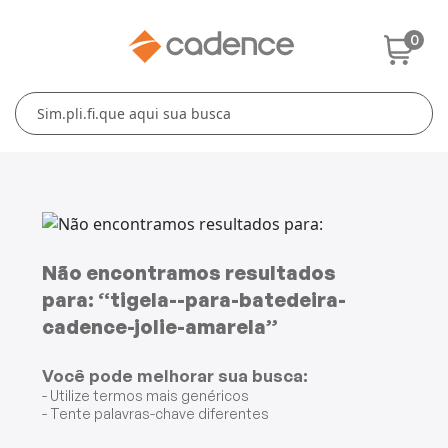
0
Cuidados Pessoais
Conforto Térmico
Cozinha
Lar
Blenders
Ferros e Passadeiras
Aquecedores
Escovas Secadoras
Liquidificadores
Climatizadores
Secadores
Grills e Sanduicheiras
Ventiladores
Cortadores de Cabelo
Não encontramos resultados
para: “tigela--para-batedeira-
Chaleiras Elétricas
Pranchas
cadence-jolie-amarela”
Cafeteiras
Você pode melhorar sua busca:
- Utilize termos mais genéricos
Fritadeiras
- Tente palavras-chave diferentes