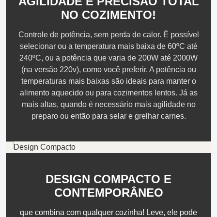
AGILIDADE E PRECISÃO TOTAL
fundo da panela.
NO COZIMENTO!
A agitação das partículas
eletromagnéticas, transfere o calor
gerado DIRETAMENTE para o fundo
Controle de potência, sem perda de calor. É possível
da panela, ou seja, SOMENTE a
selecionar ou a temperatura mais baixa de 60ºC até
panela é aquecida, nem a bobina ou
240ºC, ou a potência que varia de 200W até 2000W
a superfície do cooktop aquecem.
(na versão 220v), como você preferir. A potência ou
Por isso a superfície do Cooktop
permanecerá
FRIA e segura
,
temperaturas mais baixas são ideais para manter o
enquanto a panela cozinha o
alimento aquecido ou para cozimentos lentos. Já as
alimento.
mais altas, quando é necessário mais agilidade no
preparo ou então para selar e grelhar carnes.
DESIGN COMPACTO E
CONTEMPORÂNEO
que combina com qualquer cozinha! Leve, ele pode