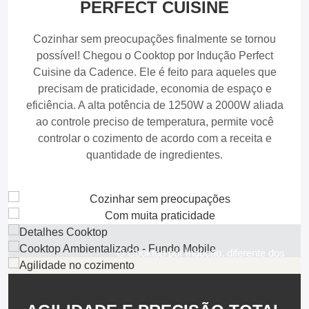
PERFECT CUISINE
Cozinhar sem preocupações finalmente se tornou
possível! Chegou o Cooktop por Indução Perfect
Cuisine da Cadence. Ele é feito para aqueles que
precisam de praticidade, economia de espaço e
eficiência. A alta potência de 1250W a 2000W aliada
ao controle preciso de temperatura, permite você
controlar o cozimento de acordo com a receita e
quantidade de ingredientes.
O Cooktop por Indução, diferente dos
cooktops a gás ou por resistência,
possui uma bobina 100% cobre que
gera um campo
eletromagnético
entre a bobina e o