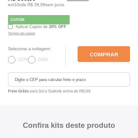
Mixers
10
x
R$ 39,99
Processadores
CUPOM
Aplicar Cupom de
20% OFF
Termos do cupom
Coifas
Selecione a voltagem:
Churrasqueiras
COMPRAR
127V
220V
Panelas Elétricas
Torradeiras
Frete Grátis
para Sul e Sudeste acima de R$199
Máquina de Waffle
Bebedouros
Confira kits deste produto
Cooktops