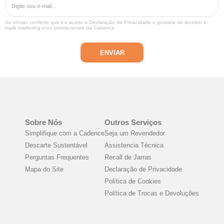
Ao enviar, confirmo que li e aceito a
Declaração de Privacidade
e gostaria de receber e-
mails marketing e/ou promocionais da Cadence
Sobre Nós
Outros Serviços
Simplifique com a Cadence
Seja um Revendedor
Descarte Sustentável
Assistencia Técnica
Perguntas Frequentes
Recall de Jarras
Mapa do Site
Declaração de Privacidade
Política de Cookies
Política de Trocas e Devoluções