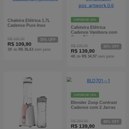
Mixers
Processadores
Chaleira Elétrica 1,7L
CUPOM DE
20%
Cadence Pure Inox
Cafeteira Elétrica
Cadence Vambora com
Coifas
Copo Térmico
R$ 169,90
35% OFF
R$ 109,90
R$ 199,90
30% OFF
Churrasqueiras
3X
de
R$ 36,63
sem juros
R$ 139,90
4X
de
R$ 34,97
sem juros
Panelas Elétricas
Torradeiras
Máquina de Waffle
CUPOM DE
15%
Blender Zoop Contrast
Bebedouros
Cadence com 2 Jarras
Cooktops
R$ 269,90
48% OFF
R$ 139,90