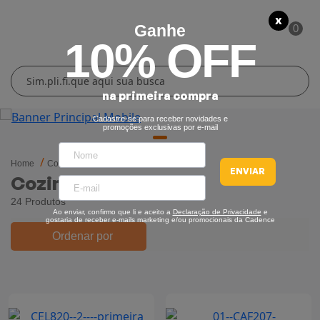
X
Ganhe
0
10% OFF
Cuidados Pessoais
Conforto Térmico
Cozinha
Lar
na primeira compra
Blenders
Ferros e Passadeiras
Aquecedores
Escovas Secadoras
Cadastre-se para receber novidades e
promoções exclusivas por e-mail
Liquidificadores
Climatizadores
Secadores
Home
Cozinha
Cozinha
ENVIAR
Cozinha
Grills e Sanduicheiras
Ventiladores
Cortadores de Cabelo
24 Produtos
Ao enviar, confirmo que li e aceito a
Declaração de Privacidade
e
Chaleiras Elétricas
Pranchas
gostaria de receber e-mails marketing e/ou promocionais da Cadence
Ordenar por
Cafeteiras
Fritadeiras