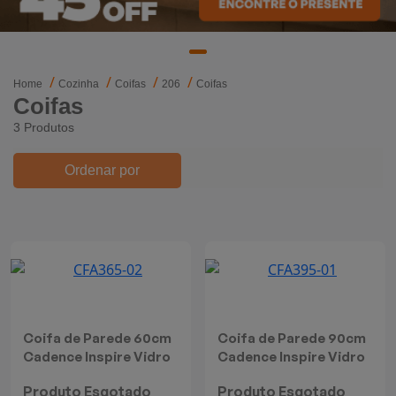
Mixers
Processadores
Home
Cozinha
Coifas
206
Coifas
Coifas
Coifas
3 Produtos
Churrasqueiras
Ordenar por
Panelas Elétricas
Torradeiras
Máquina de Waffle
Bebedouros
Coifa de Parede 60cm
Coifa de Parede 90cm
Cadence Inspire Vidro
Cadence Inspire Vidro
Cooktops
Curvo
Curvo
Produto Esgotado
Produto Esgotado