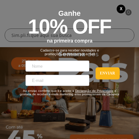
X
Ganhe
0
10% OFF
Cuidados Pessoais
Conforto Térmico
Cozinha
Lar
na primeira compra
Blenders
Ferros e Passadeiras
Aquecedores
Escovas Secadoras
Cadastre-se para receber novidades e
promoções exclusivas por e-mail
Liquidificadores
Climatizadores
Secadores
ENVIAR
Grills e Sanduicheiras
Ventiladores
Cortadores de Cabelo
Ao enviar, confirmo que li e aceito a
Declaração de Privacidade
e
Chaleiras Elétricas
Pranchas
gostaria de receber e-mails marketing e/ou promocionais da Cadence
Cafeteiras
Fritadeiras