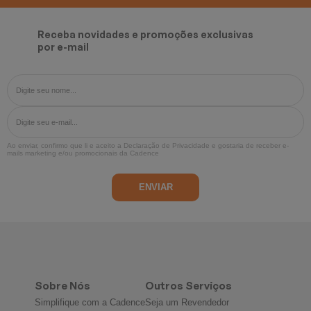
Receba novidades e promoções exclusivas
por e-mail
Ao enviar, confirmo que li e aceito a
Declaração de Privacidade
e gostaria de receber e-
mails marketing e/ou promocionais da Cadence
Sobre Nós
Outros Serviços
Simplifique com a Cadence
Seja um Revendedor