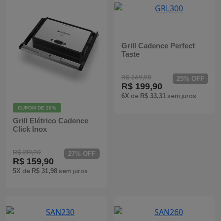
Mixers
Processadores
Grill Cadence Perfect
Taste
Coifas
R$ 269,90
25% OFF
Churrasqueiras
R$ 199,90
de
sem juros
6X
R$ 33,31
Panelas Elétricas
CUPOM DE
20%
Grill Elétrico Cadence
Click Inox
Torradeiras
R$ 219,90
27% OFF
Máquina de Waffle
R$ 159,90
de
sem juros
5X
R$ 31,98
Bebedouros
Cooktops