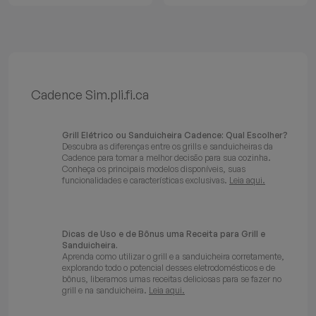
Cadence Sim.pli.fi.ca
Grill Elétrico ou Sanduicheira Cadence: Qual Escolher?
Descubra as diferenças entre os grills e sanduicheiras da
Cadence para tomar a melhor decisão para sua cozinha.
Conheça os principais modelos disponíveis, suas
funcionalidades e características exclusivas.
Leia aqui.
Dicas de Uso e de Bônus uma Receita para Grill e
Sanduicheira.
Aprenda como utilizar o grill e a sanduicheira corretamente,
explorando todo o potencial desses eletrodomésticos e de
bônus, liberamos umas receitas deliciosas para se fazer no
grill e na sanduicheira.
Leia aqui.