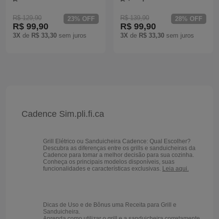
Branca
Prime Inox
R$ 129,90
R$ 139,90
23% OFF
28% OFF
R$ 99,90
R$ 99,90
3X
de
R$ 33,30
sem juros
3X
de
R$ 33,30
sem juros
Cadence Sim.pli.fi.ca
Grill Elétrico ou Sanduicheira Cadence: Qual Escolher?
Descubra as diferenças entre os grills e sanduicheiras da
Cadence para tomar a melhor decisão para sua cozinha.
Conheça os principais modelos disponíveis, suas
funcionalidades e características exclusivas.
Leia aqui.
Dicas de Uso e de Bônus uma Receita para Grill e
Sanduicheira.
Aprenda como utilizar o grill e a sanduicheira corretamente,