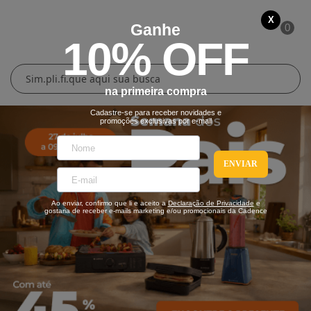
X
Ganhe
0
10% OFF
Cuidados Pessoais
Conforto Térmico
Cozinha
Lar
na primeira compra
Blenders
Ferros e Passadeiras
Aquecedores
Escovas Secadoras
Cadastre-se para receber novidades e
promoções exclusivas por e-mail
Liquidificadores
Climatizadores
Secadores
ENVIAR
Grills e Sanduicheiras
Ventiladores
Cortadores de Cabelo
Ao enviar, confirmo que li e aceito a
Declaração de Privacidade
e
Chaleiras Elétricas
Pranchas
gostaria de receber e-mails marketing e/ou promocionais da Cadence
Cafeteiras
Fritadeiras