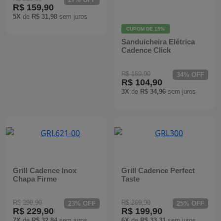
R$ 159,90
Batedeiras
5X
de
R$ 31,98
sem juros
CUPOM DE
15%
Sanduicheira Elétrica
Cadence Click
R$ 159,90
34% OFF
R$ 104,90
3X
de
R$ 34,96
sem juros
Grill Cadence Inox
Grill Cadence Perfect
Chapa Firme
Taste
R$ 299,90
R$ 269,90
23% OFF
25% OFF
R$ 229,90
R$ 199,90
7X
de
R$ 32,84
sem juros
6X
de
R$ 33,31
sem juros