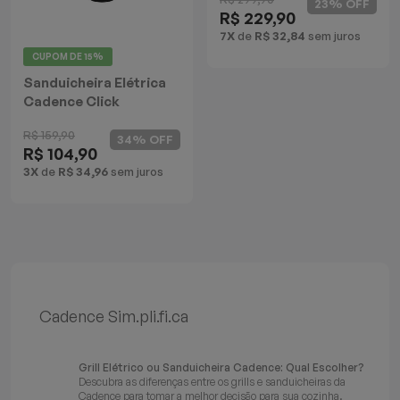
23% OFF
R$ 229,90
Batedeiras
7X
de
R$ 32,84
sem juros
CUPOM DE
15%
Sanduicheira Elétrica
Cadence Click
R$ 159,90
34% OFF
R$ 104,90
3X
de
R$ 34,96
sem juros
Cadence Sim.pli.fi.ca
Grill Elétrico ou Sanduicheira Cadence: Qual Escolher?
Descubra as diferenças entre os grills e sanduicheiras da
Cadence para tomar a melhor decisão para sua cozinha.