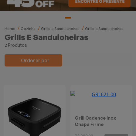
Mixers
Processadores
Home
Cozinha
Grills e Sanduicheiras
Grills e Sanduicheiras
Coifas
Grills E Sanduicheiras
2 Produtos
Churrasqueiras
Ordenar por
Panelas Elétricas
Torradeiras
Máquina de Waffle
Bebedouros
Grill Cadence Inox
Chapa Firme
Cooktops
R$ 299,90