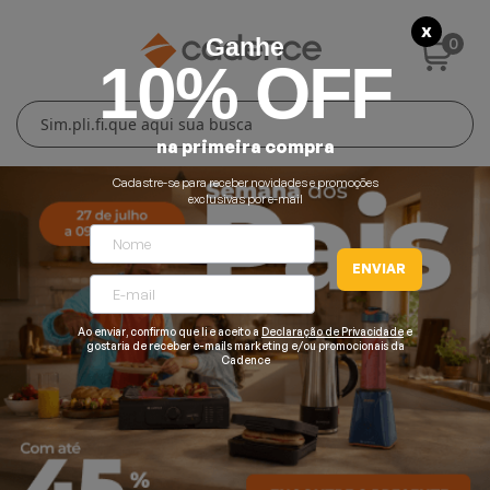
X
0
Ganhe
10% OFF
Cuidados Pessoais
Conforto Térmico
Cozinha
Lar
na primeira compra
Blenders
Ferros e Passadeiras
Aquecedores
Escovas Secadoras
Cadastre-se para receber novidades e promoções
exclusivas por e-mail
Liquidificadores
Climatizadores
Secadores
ENVIAR
Grills e Sanduicheiras
Ventiladores
Cortadores de Cabelo
Ao enviar, confirmo que li e aceito a
Declaração de Privacidade
e
Chaleiras Elétricas
Pranchas
gostaria de receber e-mails marketing e/ou promocionais da
Cadence
Cafeteiras
Fritadeiras