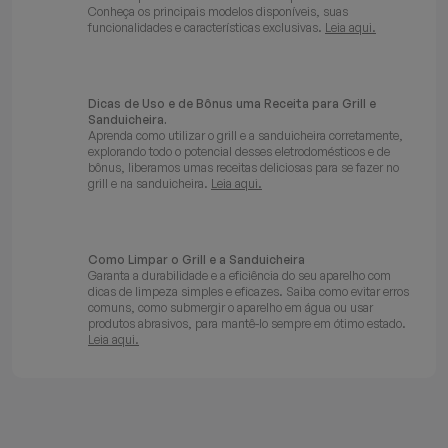
Conheça os principais modelos disponíveis, suas
funcionalidades e características exclusivas.
Leia aqui.
Dicas de Uso e de Bônus uma Receita para Grill e
Sanduicheira.
Aprenda como utilizar o grill e a sanduicheira corretamente,
explorando todo o potencial desses eletrodomésticos e de
bônus, liberamos umas receitas deliciosas para se fazer no
grill e na sanduicheira.
Leia aqui.
Como Limpar o Grill e a Sanduicheira
Garanta a durabilidade e a eficiência do seu aparelho com
dicas de limpeza simples e eficazes. Saiba como evitar erros
comuns, como submergir o aparelho em água ou usar
produtos abrasivos, para mantê-lo sempre em ótimo estado.
Leia aqui.