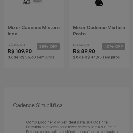
Batedeiras
Mixer Cadence Mixture
Mixer Cadence Mixture
Inox
Preto
R$ 169,90
R$ 149,90
35% OFF
40% OFF
R$ 109,90
R$ 89,90
3X
de
R$ 36,63
sem juros
2X
de
R$ 44,95
sem juros
Cadence Sim.pli.fi.ca
Como Escolher o Mixer Ideal para Sua Cozinha
Descubra como escolher o mixer perfeito para a sua rotina!
Entenda como avaliar a potência, acessórios, capacidade e