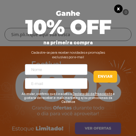
X
0
Ganhe
10% OFF
Cuidados Pessoais
Conforto Térmico
Cozinha
Lar
na primeira compra
Blenders
Ferros e Passadeiras
Aquecedores
Escovas Secadoras
Cadastre-se para receber novidades e promoções
exclusivas por e-mail
Liquidificadores
Climatizadores
Secadores
ENVIAR
Grills e Sanduicheiras
Ventiladores
Cortadores de Cabelo
Chaleiras Elétricas
Pranchas
Ao enviar, confirmo que li e aceito a
Declaração de Privacidade
e
gostaria de receber e-mails marketing e/ou promocionais da
Cadence
Cafeteiras
Fritadeiras