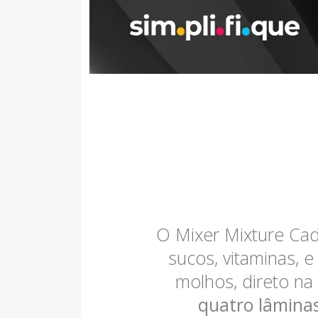
O Mixer Mixture Ca
sucos, vitaminas, e
molhos, direto na
quatro lâmina