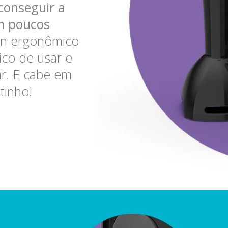
conseguir a
em poucos
n ergonômico
tico de usar e
ar. E cabe em
tinho!