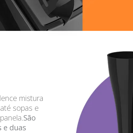
dence mistura
 até sopas e
 panela.
São
s e duas