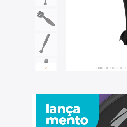
Mixers
Processadores
Coifas
Churrasqueiras
Panelas Elétricas
Passe o mouse para
Torradeiras
Máquina de Waffle
Bebedouros
Cooktops