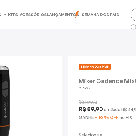
S
KITS
ACESSÓRIOS
LANÇAMENTOS
SEMANA DOS PAIS
Mixer Cadence Mixt
MIX270
R$ 149,90
R$ 89,90
2
x
R$ 44,
GANHE
+ 10 % OFF
no PIX
Selecione a