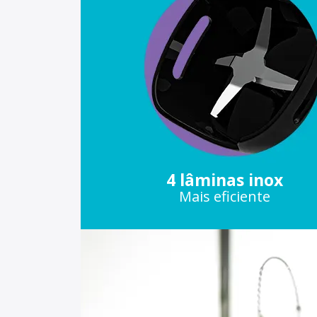
4 lâminas inox
Mais eficiente