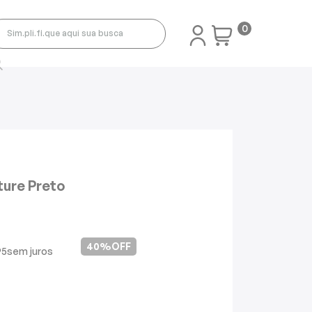
0
ure Preto
40%
OFF
95