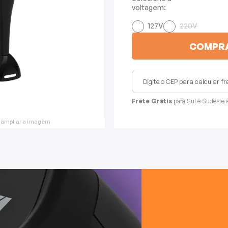
voltagem:
127V
220V
COMPR
Frete Grátis
para Sul e Sudeste 
 ampliar a imagem