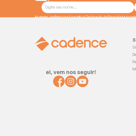
Ao enviar, confirmo que li e aceito a
Declaração de Privacidade
S
S
D
P
M
ei, vem nos seguir!