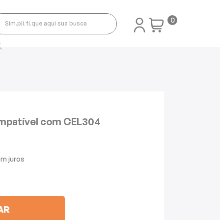
0
mpatível com CEL304
AR