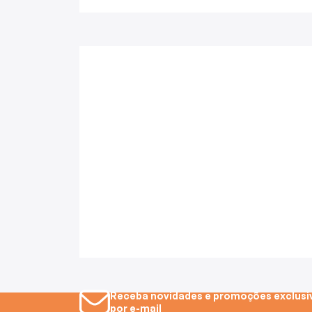
Batedeiras
Receba novidades e promoções exclusi
por e-mail