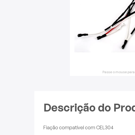
Mixers
Processadores
Coifas
Churrasqueiras
Panelas Elétricas
Passe o mouse para
Torradeiras
Máquina de Waffle
Descrição do Pro
Bebedouros
Cooktops
Fiação compatível com CEL304