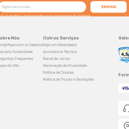
e gostaria de receber e-mails marketing e/ou promocionais da Cadence
obre Nós
Outros Serviços
Selo
implifique com a Cadence
Seja um Revendedor
escarte Sustentável
Assistencia Técnica
erguntas Frequentes
Recall de Jarras
apa do Site
Declaração de Privacidade
Política de Cookies
Form
Política de Trocas e Devoluções