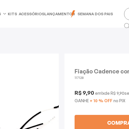
S
KITS
ACESSÓRIOS
LANÇAMENTOS
SEMANA DOS PAIS
Fiação Cadence co
117128
R$ 9,90
1
x
R$ 9,90
GANHE
+ 10 % OFF
no PIX
COMPR