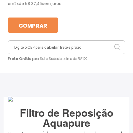
Mixers
2
x
R$ 37,45
Processadores
COMPRAR
Coifas
Churrasqueiras
Frete Grátis
para Sul e Sudeste acima de R$199
Panelas Elétricas
Torradeiras
Máquina de Waffle
Filtro de Reposição
Bebedouros
Aquapure
Cooktops