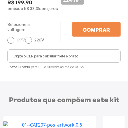
44%
OFF
R$ 199,90
Mixers
6
x
R$ 33,31
Processadores
Selecione a
COMPRAR
voltagem:
Coifas
127V
220V
Churrasqueiras
Panelas Elétricas
Frete Grátis
para Sul e Sudeste acima de R$199
Torradeiras
Máquina de Waffle
Produtos que compõem este kit
Bebedouros
Cooktops