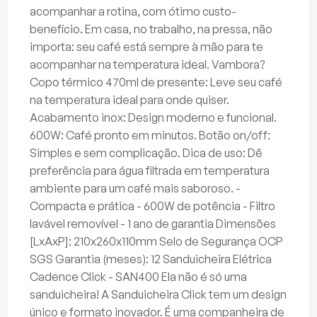
acompanhar a rotina, com ótimo custo-
benefício. Em casa, no trabalho, na pressa, não
importa: seu café está sempre à mão para te
acompanhar na temperatura ideal. Vambora?
Copo térmico 470ml de presente: Leve seu café
na temperatura ideal para onde quiser.
Acabamento inox: Design moderno e funcional.
600W: Café pronto em minutos. Botão on/off:
Simples e sem complicação. Dica de uso: Dê
preferência para água filtrada em temperatura
ambiente para um café mais saboroso. -
Compacta e prática - 600W de potência - Filtro
lavável removível - 1 ano de garantia Dimensões
[LxAxP]: 210x260x110mm Selo de Segurança OCP
SGS Garantia (meses): 12 Sanduicheira Elétrica
Cadence Click - SAN400 Ela não é só uma
sanduicheira! A Sanduicheira Click tem um design
único e formato inovador. É uma companheira de