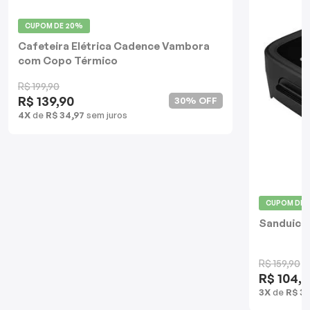
Batedeiras
CUPOM DE
20%
Cafeteira Elétrica Cadence Vambora
com Copo Térmico
R$ 199,90
R$ 139,90
30% OFF
4X
de
R$ 34,97
sem juros
CUPOM DE
Sanduiche
R$ 159,90
R$ 104,9
3X
de
R$ 34