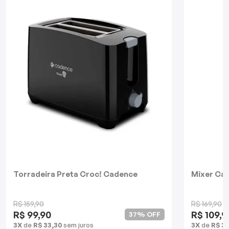
Batedeiras
Torradeira Preta Croc! Cadence
Mixer Cad
R$ 159,90
R$ 169,90
R$ 99,90
R$ 109,9
37% OFF
3X
de
R$ 33,30
sem juros
3X
de
R$ 36