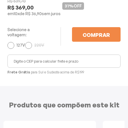
R$ 539,70
Mixers
31%
OFF
R$ 369,00
10
x
R$ 36,90
Processadores
Selecione a
Coifas
COMPRAR
voltagem:
127V
220V
Churrasqueiras
Panelas Elétricas
Frete Grátis
para Sul e Sudeste acima de R$199
Torradeiras
Máquina de Waffle
Produtos que compõem este kit
Bebedouros
Cooktops